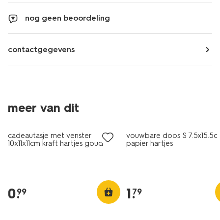
nog geen beoordeling
contactgegevens
meer van dit
cadeautasje met venster
vouwbare doos S 7.5x15.5
10x11x11cm kraft hartjes goud
papier hartjes
0
.
1
.
99
79