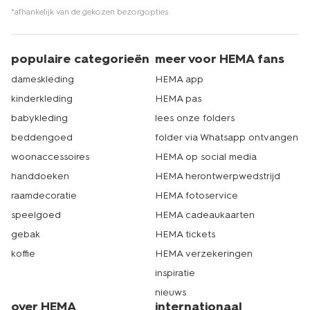
*afhankelijk van de gekozen bezorgopties
populaire categorieën
meer voor HEMA fans
dameskleding
HEMA app
kinderkleding
HEMA pas
babykleding
lees onze folders
beddengoed
folder via Whatsapp ontvangen
woonaccessoires
HEMA op social media
handdoeken
HEMA herontwerpwedstrijd
raamdecoratie
HEMA fotoservice
speelgoed
HEMA cadeaukaarten
gebak
HEMA tickets
koffie
HEMA verzekeringen
inspiratie
nieuws
over HEMA
internationaal