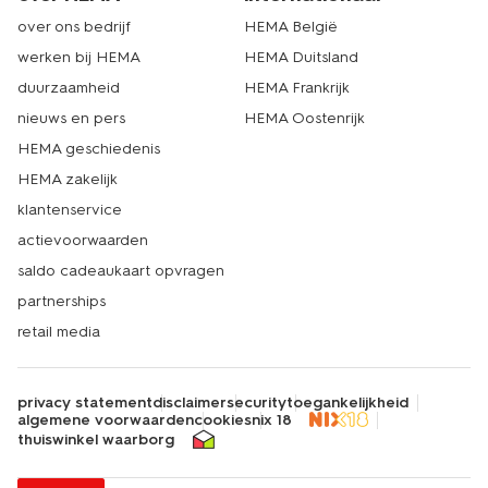
over ons bedrijf
HEMA België
werken bij HEMA
HEMA Duitsland
duurzaamheid
HEMA Frankrijk
nieuws en pers
HEMA Oostenrijk
HEMA geschiedenis
HEMA zakelijk
klantenservice
actievoorwaarden
saldo cadeaukaart opvragen
partnerships
retail media
privacy statement
disclaimer
security
toegankelijkheid
algemene voorwaarden
cookies
nix 18
thuiswinkel waarborg