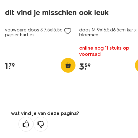
dit vind je misschien ook leuk
vouwbare doos S 7.5x15.5cm
doos M 9x16.5x16.5cm kart
papier hartjes
bloemen
online nog 11 stuks op
voorraad
1
.
3
.
79
59
wat vind je van deze pagina?