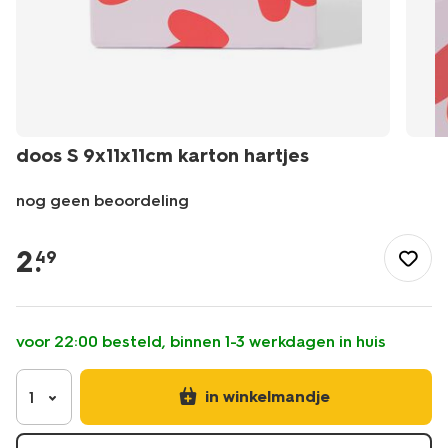
doos S 9x11x11cm karton hartjes
nog geen beoordeling
/feest-
cadeau/inpakken/cadeauverpakkingen/doos-
2
.
49
s-
9x11x11cm-
karton-
hartjes-
voor 22:00 besteld, binnen 1-3 werkdagen in huis
14700588.html
in winkelmandje
1