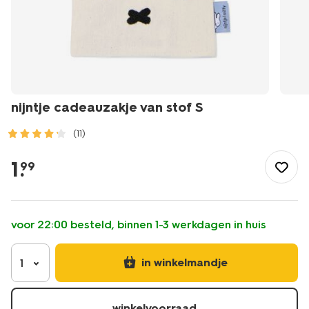
nijntje cadeauzakje van stof S
(11)
/feest-
cadeau/inpakken/cadeauverpakkingen/nijntje-
1
.
99
cadeauzakje-
van-
stof-
s-
voor 22:00 besteld, binnen 1-3 werkdagen in huis
14750017.html
in winkelmandje
1
winkelvoorraad