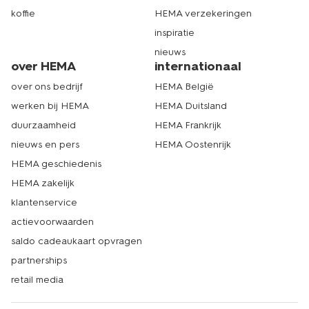
koffie
HEMA verzekeringen
inspiratie
nieuws
over HEMA
internationaal
over ons bedrijf
HEMA België
werken bij HEMA
HEMA Duitsland
duurzaamheid
HEMA Frankrijk
nieuws en pers
HEMA Oostenrijk
HEMA geschiedenis
HEMA zakelijk
klantenservice
actievoorwaarden
saldo cadeaukaart opvragen
partnerships
retail media