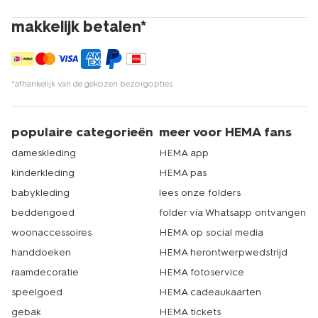
makkelijk betalen*
*afhankelijk van de gekozen bezorgopties
populaire categorieën
meer voor HEMA fans
dameskleding
HEMA app
kinderkleding
HEMA pas
babykleding
lees onze folders
beddengoed
folder via Whatsapp ontvangen
woonaccessoires
HEMA op social media
handdoeken
HEMA herontwerpwedstrijd
raamdecoratie
HEMA fotoservice
speelgoed
HEMA cadeaukaarten
gebak
HEMA tickets