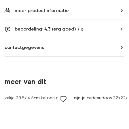
meer productinformatie
beoordeling: 4.3 (erg goed)
(11)
contactgegevens
meer van dit
sale
zakje 20.5x14.5cm katoen glitter
nijntje cadeaudoos 22x22