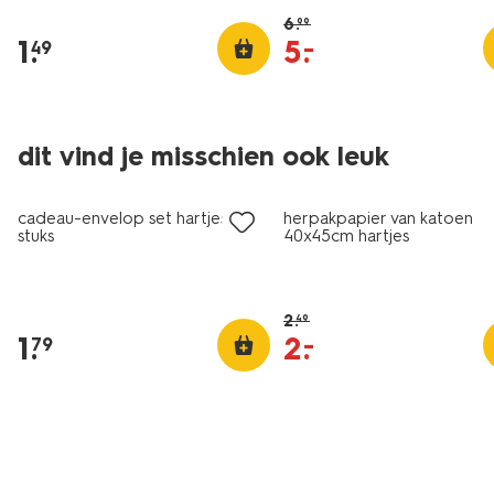
6
.
99
1
.
5
.
–
49
dit vind je misschien ook leuk
sale
cadeau-envelop set hartjes - 6
herpakpapier van katoen
stuks
40x45cm hartjes
2
.
49
1
.
2
.
–
79