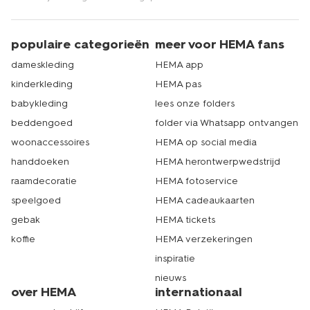
populaire categorieën
meer voor HEMA fans
dameskleding
HEMA app
kinderkleding
HEMA pas
babykleding
lees onze folders
beddengoed
folder via Whatsapp ontvangen
woonaccessoires
HEMA op social media
handdoeken
HEMA herontwerpwedstrijd
raamdecoratie
HEMA fotoservice
speelgoed
HEMA cadeaukaarten
gebak
HEMA tickets
koffie
HEMA verzekeringen
inspiratie
nieuws
over HEMA
internationaal