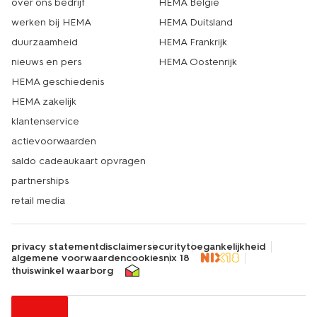
over ons bedrijf
HEMA België
werken bij HEMA
HEMA Duitsland
duurzaamheid
HEMA Frankrijk
nieuws en pers
HEMA Oostenrijk
HEMA geschiedenis
HEMA zakelijk
klantenservice
actievoorwaarden
saldo cadeaukaart opvragen
partnerships
retail media
privacy statement
disclaimer
security
toegankelijkheid
algemene voorwaarden
cookies
nix 18
thuiswinkel waarborg