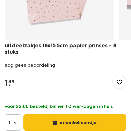
uitdeelzakjes 18x15.5cm papier prinses - 8
stuks
nog geen beoordeling
/feest-
cadeau/inpakken/cadeauverpakkingen/uitdeelzakjes-
1
.
39
18x15.5cm-
papier-
prinses-
-
voor 22:00 besteld, binnen 1-3 werkdagen in huis
-8-
stuks-
14250356.html
in winkelmandje
1