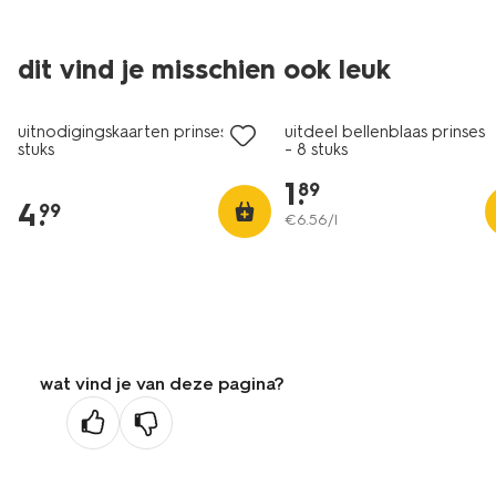
dit vind je misschien ook leuk
uitnodigingskaarten prinses - 8
uitdeel bellenblaas prinses
stuks
- 8 stuks
1
.
89
4
.
99
€
6
.
56
/l
wat vind je van deze pagina?