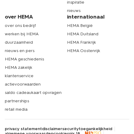
inspiratie
nieuws
over HEMA
internationaal
over ons bedrijf
HEMA België
werken bij HEMA
HEMA Duitsland
duurzaamheid
HEMA Frankrijk
nieuws en pers
HEMA Oostenrijk
HEMA geschiedenis
HEMA zakelijk
klantenservice
actievoorwaarden
saldo cadeaukaart opvragen
partnerships
retail media
privacy statement
disclaimer
security
toegankelijkheid
algemene voorwaarden
cookies
nix 18