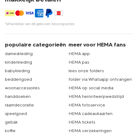
*afhankelijk van de gekozen bezorgopties
populaire categorieën
meer voor HEMA fans
dameskleding
HEMA app
kinderkleding
HEMA pas
babykleding
lees onze folders
beddengoed
folder via Whatsapp ontvangen
woonaccessoires
HEMA op social media
handdoeken
HEMA herontwerpwedstrijd
raamdecoratie
HEMA fotoservice
speelgoed
HEMA cadeaukaarten
gebak
HEMA tickets
koffie
HEMA verzekeringen