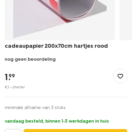
cadeaupapier 200x70cm hartjes rood
nog geen beoordeling
/feest-
cadeau/inpakken/inpakpapier/cadeaupapier-
1
.
99
200x70cm-
hartjes-
€
1
.
–
/meter
rood-
14701193.html
minimale afname van 3 stuks
vandaag besteld, binnen 1-3 werkdagen in huis