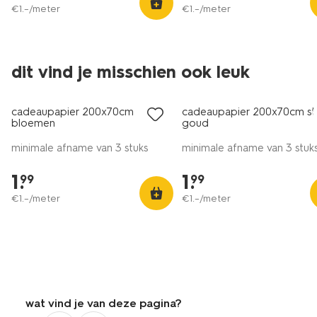
€
1
.
–
/meter
€
1
.
–
/meter
dit vind je misschien ook leuk
cadeaupapier 200x70cm
cadeaupapier 200x70cm st
bloemen
goud
minimale afname van 3 stuks
minimale afname van 3 stuk
1
.
1
.
99
99
€
1
.
–
/meter
€
1
.
–
/meter
wat vind je van deze pagina?