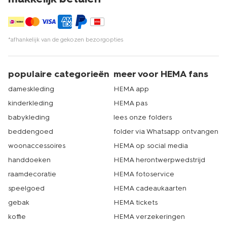
*afhankelijk van de gekozen bezorgopties
populaire categorieën
meer voor HEMA fans
dameskleding
HEMA app
kinderkleding
HEMA pas
babykleding
lees onze folders
beddengoed
folder via Whatsapp ontvangen
woonaccessoires
HEMA op social media
handdoeken
HEMA herontwerpwedstrijd
raamdecoratie
HEMA fotoservice
speelgoed
HEMA cadeaukaarten
gebak
HEMA tickets
koffie
HEMA verzekeringen