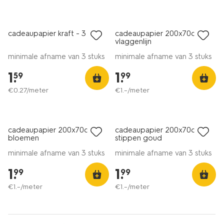
cadeaupapier kraft - 3 stuks
cadeaupapier 200x70cm
vlaggenlijn
minimale afname van 3 stuks
minimale afname van 3 stuks
1
.
1
.
59
99
€
0
.
27
/meter
€
1
.
–
/meter
cadeaupapier 200x70cm
cadeaupapier 200x70cm
bloemen
stippen goud
minimale afname van 3 stuks
minimale afname van 3 stuks
1
.
1
.
99
99
€
1
.
–
/meter
€
1
.
–
/meter