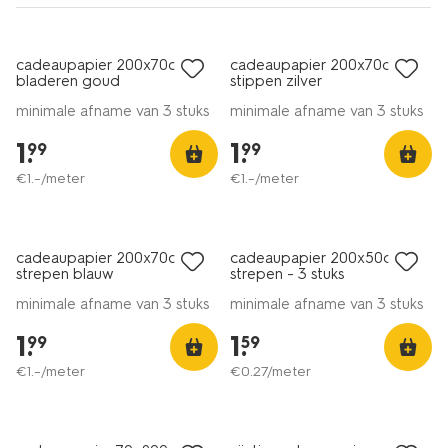
cadeaupapier 200x70cm
cadeaupapier 200x70cm
bladeren goud
stippen zilver
minimale afname van 3 stuks
minimale afname van 3 stuks
1
.
1
.
99
99
€
1
.
–
/meter
€
1
.
–
/meter
cadeaupapier 200x70cm
cadeaupapier 200x50cm
strepen blauw
strepen - 3 stuks
minimale afname van 3 stuks
minimale afname van 3 stuks
1
.
1
.
99
59
€
1
.
–
/meter
€
0
.
27
/meter
laag geprijsd