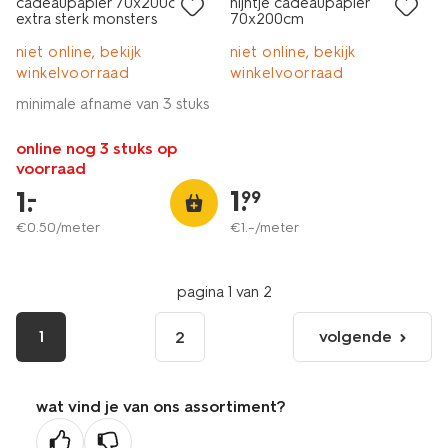
cadeaupapier 70x200cm
nijntje cadeaupapier
extra sterk monsters
70x200cm
niet online, bekijk
niet online, bekijk
winkelvoorraad
winkelvoorraad
minimale afname van 3 stuks
online nog 3 stuks op
voorraad
1
.
1
.
–
99
€
0
.
50
/meter
€
1
.
–
/meter
pagina 1 van 2
1
volgende
2
volgende
pagina
wat vind je van ons assortiment?