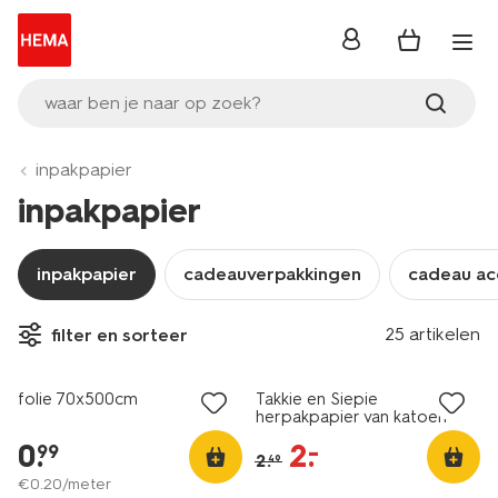
inloggen
waar ben je naar op zoek?
inpakpapier
inpakpapier
inpakpapier
cadeauverpakkingen
cadeau ac
25 artikelen
filter en sorteer
sale
folie 70x500cm
Takkie en Siepie
herpakpapier van katoen
40x45cm
0
.
2
.
–
99
2
.
49
€
0
.
20
/meter