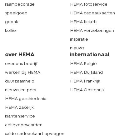
raamdecoratie
HEMA fotoservice
speelgoed
HEMA cadeaukaarten
gebak
HEMA tickets
koffie
HEMA verzekeringen
inspiratie
nieuws
over HEMA
internationaal
over ons bedrijf
HEMA België
werken bij HEMA
HEMA Duitsland
duurzaamheid
HEMA Frankrijk
nieuws en pers
HEMA Oostenrijk
HEMA geschiedenis
HEMA zakelijk
klantenservice
actievoorwaarden
saldo cadeaukaart opvragen