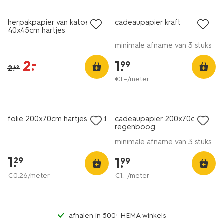
herpakpapier van katoen
cadeaupapier kraft
40x45cm hartjes
minimale afname van 3 stuks
2
.
–
1
.
99
2
.
49
€
1
.
–
/meter
folie 200x70cm hartjes rood
cadeaupapier 200x70cm
regenboog
minimale afname van 3 stuks
1
.
1
.
29
99
€
0
.
26
/meter
€
1
.
–
/meter
afhalen in 500+ HEMA winkels