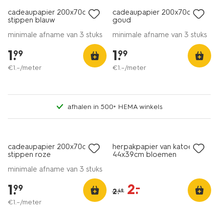
cadeaupapier 200x70cm
cadeaupapier 200x70cm
stippen blauw
goud
minimale afname van 3 stuks
minimale afname van 3 stuks
1
.
1
.
99
99
€
1
.
–
/meter
€
1
.
–
/meter
afhalen in 500+ HEMA winkels
sale
cadeaupapier 200x70cm
herpakpapier van katoen
stippen roze
44x39cm bloemen
minimale afname van 3 stuks
2
.
–
1
.
99
2
.
49
€
1
.
–
/meter
sale