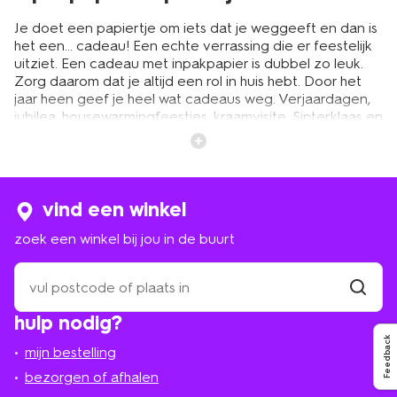
Je doet een papiertje om iets dat je weggeeft en dan is
het een… cadeau! Een echte verrassing die er feestelijk
uitziet. Een cadeau met inpakpapier is dubbel zo leuk.
Zorg daarom dat je altijd een rol in huis hebt. Door het
jaar heen geef je heel wat cadeaus weg. Verjaardagen,
jubilea, housewarmingfeestjes, kraamvisite, Sinterklaas en
Kerst of gewoon zomaar. Geven is leuker dan krijgen,
zeker als het cadeau is ingepakt in mooi inpakpapier met
een eventuele strik erop. Zo kan jij wel aankomen op dat
feest.
vind een winkel
zoek een winkel bij jou in de buurt
leuk inpakpapier in allerlei soorten
en kleuren
zoek
een
winkel
vind
Kies bij HEMA één of meerdere rollen kadopapier voor
hulp nodig?
winkel
bij
in de kast. We hebben een breed assortiment voor
jou
Feedback
allerlei gelegenheden. Ga je naar een kinderverjaardag?
mijn bestelling
in
Dan kies je voor een rol leuk inpakpapier met vrolijke
de
bezorgen of afhalen
kleuren. En misschien ook een print, bijvoorbeeld met
buurt
dieren. Zoek je iets voor een volwassen man? Een