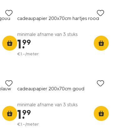
 goud
cadeaupapier 200x70cm hartjes rood
minimale afname van 3 stuks
1
.
99
€
1
.
–
/meter
blauw
cadeaupapier 200x70cm goud
minimale afname van 3 stuks
1
.
99
€
1
.
–
/meter