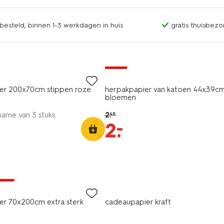
esteld, binnen 1-3 werkdagen in huis
gratis thuisbezo
sale
er 200x70cm stippen roze
herpakpapier van katoen 44x39c
bloemen
name van 3 stuks
2
.
49
–
2
.
jsd
er 70x200cm extra sterk
cadeaupapier kraft