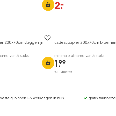
–
2
.
r
er 200x70cm vlaggenlijn
cadeaupapier 200x70cm bloeme
name van 3 stuks
minimale afname van 3 stuks
1
.
99
€
1
.
–
/meter
esteld, binnen 1-3 werkdagen in huis
gratis thuisbezo