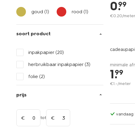
0
.
99
goud
(1)
rood
(1)
€
0
.
20
/mete
soort product
cadeaupapi
inpakpapier
(20)
herbruikbaar inpakpapier
(3)
minimale af
1
.
99
folie
(2)
€
1
.
–
/meter
prijs
vandaag b
tot