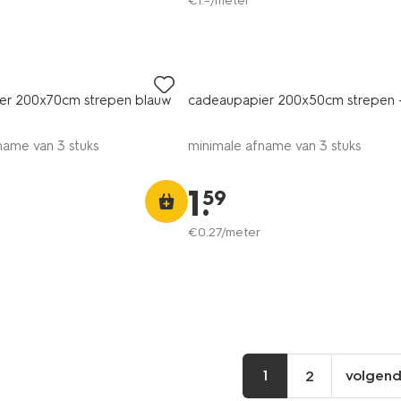
€
1
.
–
/meter
er 200x70cm strepen blauw
cadeaupapier 200x50cm strepen -
name van 3 stuks
minimale afname van 3 stuks
1
.
59
€
0
.
27
/meter
1
volgen
2
vo