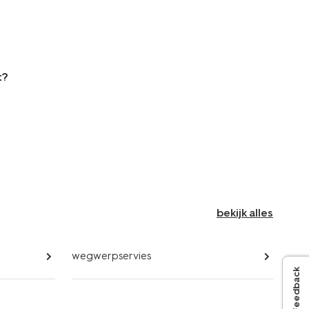
gina
t?
bekijk alles
wegwerpservies
Feedback