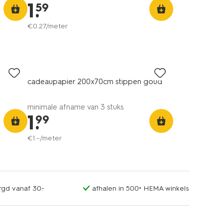
1
.
59
€
0
.
27
/meter
n
cadeaupapier 200x70cm stippen goud
minimale afname van 3 stuks
1
.
99
€
1
.
–
/meter
rgd vanaf 30.-
afhalen in 500+ HEMA winkels