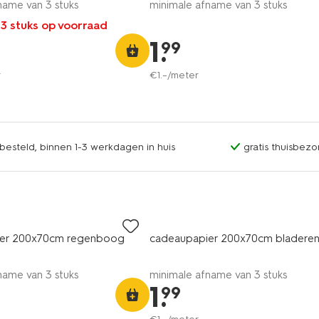
name van 3 stuks
minimale afname van 3 stuks
 3 stuks op voorraad
1
.
99
r
€
1
.
–
/meter
esteld, binnen 1-3 werkdagen in huis
gratis thuisbezo
ier 200x70cm regenboog
cadeaupapier 200x70cm bladere
name van 3 stuks
minimale afname van 3 stuks
1
.
99