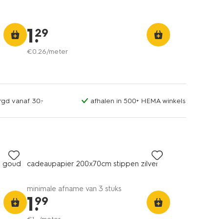
1
.
29
€
0
.
26
/meter
rgd vanaf 30.-
afhalen in 500+ HEMA winkels
n goud
cadeaupapier 200x70cm stippen zilver
minimale afname van 3 stuks
1
.
99