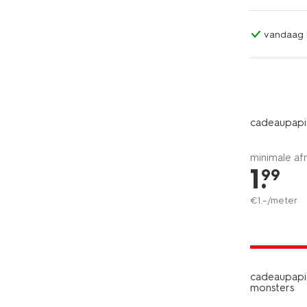
vandaag b
cadeaupapi
minimale af
1
.
99
€
1
.
–
/meter
laag gepri
cadeaupapi
monsters