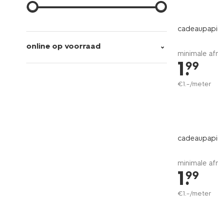
cadeaupapi
online op voorraad
minimale af
1
.
99
€
1
.
–
/meter
cadeaupapi
minimale af
1
.
99
€
1
.
–
/meter