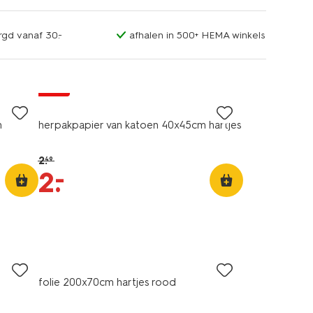
rgd vanaf 30.-
afhalen in 500+ HEMA winkels
sale
m
herpakpapier van katoen 40x45cm hartjes
2
.
49
–
2
.
folie 200x70cm hartjes rood