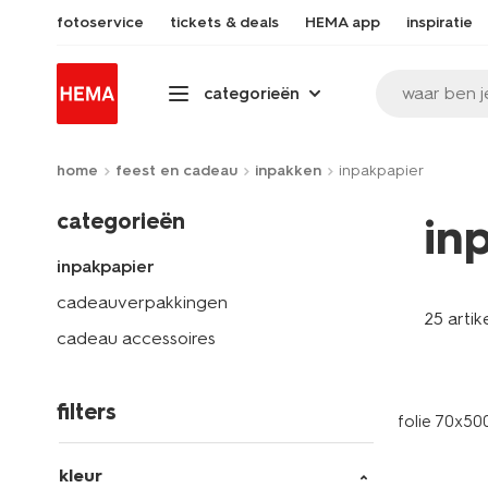
fotoservice
tickets & deals
HEMA app
inspiratie
waar ben j
categorieën
home
feest en cadeau
inpakken
inpakpapier
categorieën
in
inpakpapier
cadeauverpakkingen
25 artik
cadeau accessoires
filters
folie 70x5
kleur