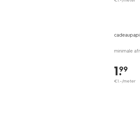
€
1
.
–
/meter
cadeaupapi
minimale af
1
.
99
€
1
.
–
/meter