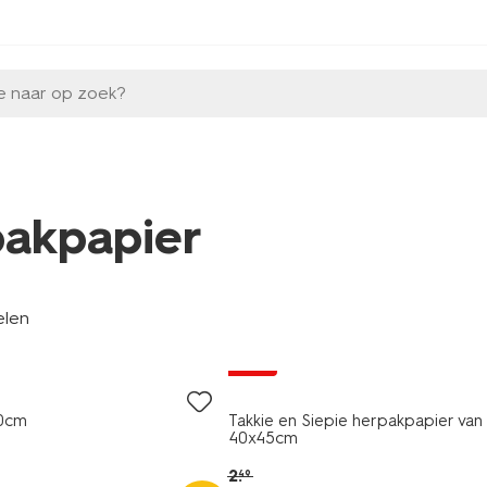
e naar op zoek?
pakpapier
elen
sale
00cm
Takkie en Siepie herpakpapier van
40x45cm
2
.
49