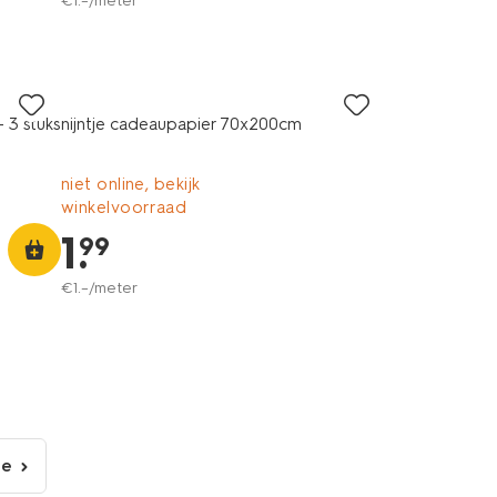
€
1
.
–
/meter
 3 stuks
nijntje cadeaupapier 70x200cm
niet online, bekijk
winkelvoorraad
1
.
99
€
1
.
–
/meter
de
lgende