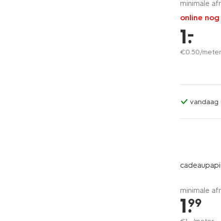
minimale af
online nog
–
1
.
€
0
.
50
/mete
vandaag b
cadeaupap
minimale af
1
.
99