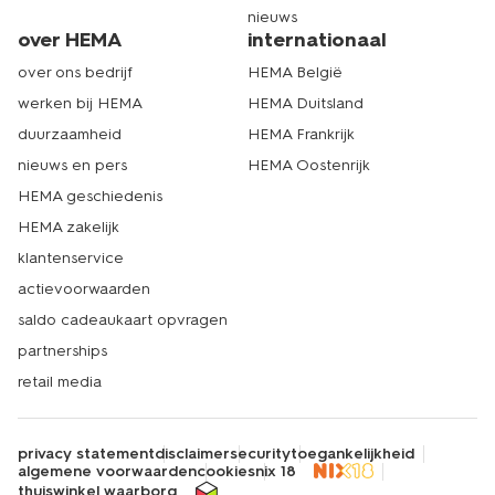
nieuws
over HEMA
internationaal
over ons bedrijf
HEMA België
werken bij HEMA
HEMA Duitsland
duurzaamheid
HEMA Frankrijk
nieuws en pers
HEMA Oostenrijk
HEMA geschiedenis
HEMA zakelijk
klantenservice
actievoorwaarden
saldo cadeaukaart opvragen
partnerships
retail media
privacy statement
disclaimer
security
toegankelijkheid
algemene voorwaarden
cookies
nix 18
thuiswinkel waarborg