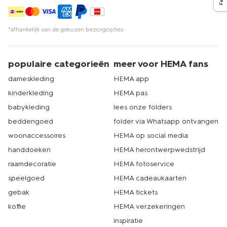
*afhankelijk van de gekozen bezorgopties
populaire categorieën
meer voor HEMA fans
dameskleding
HEMA app
kinderkleding
HEMA pas
babykleding
lees onze folders
beddengoed
folder via Whatsapp ontvangen
woonaccessoires
HEMA op social media
handdoeken
HEMA herontwerpwedstrijd
raamdecoratie
HEMA fotoservice
speelgoed
HEMA cadeaukaarten
gebak
HEMA tickets
koffie
HEMA verzekeringen
inspiratie