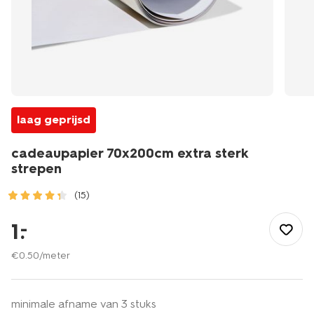
laag geprijsd
cadeaupapier 70x200cm extra sterk
strepen
(15)
/feest-
cadeau/inpakken/inpakpapier/cadeaupapier-
1
.
–
70x200cm-
extra-
€
0
.
50
/meter
sterk-
strepen-
14710275.html
minimale afname van 3 stuks