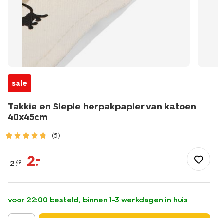
sale
Takkie en Siepie herpakpapier van katoen
40x45cm
(5)
/feest-
cadeau/inpakken/inpakpapier/takkie-
2
.
–
2
.
49
en-
siepie-
herpakpapier-
van-
voor 22:00 besteld, binnen 1-3 werkdagen in huis
katoen-
40x45cm-