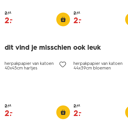
2
.
2
.
49
49
2
.
2
.
–
–
dit vind je misschien ook leuk
sale
sale
herpakpapier van katoen
herpakpapier van katoen
40x45cm hartjes
44x39cm bloemen
2
.
2
.
49
49
2
.
2
.
–
–