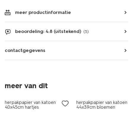
meer productinformatie
beoordeling: 4.8 (uitstekend)
(5)
contactgegevens
meer van dit
sale
sale
herpakpapier van katoen
herpakpapier van katoen
40x45cm hartjes
44x39cm bloemen