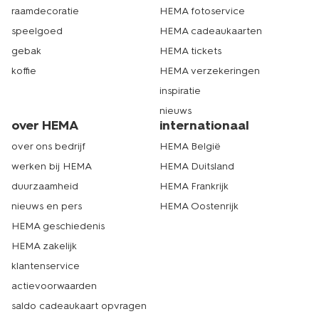
raamdecoratie
HEMA fotoservice
speelgoed
HEMA cadeaukaarten
gebak
HEMA tickets
koffie
HEMA verzekeringen
inspiratie
nieuws
over HEMA
internationaal
over ons bedrijf
HEMA België
werken bij HEMA
HEMA Duitsland
duurzaamheid
HEMA Frankrijk
nieuws en pers
HEMA Oostenrijk
HEMA geschiedenis
HEMA zakelijk
klantenservice
actievoorwaarden
saldo cadeaukaart opvragen