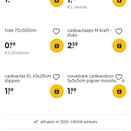
€
1
.
–
/meter
folie 70x500cm
cadeautasjes M kraft - 6
stuks
0
.
2
.
99
59
€
0
.
20
/meter
cadeautas XL 45x28cm
vouwbare cadeaudoosjes
stippen
5x5x5cm papier monster - 6
stuks
1
.
1
.
59
99
afhalen in 500+ HEMA winkels