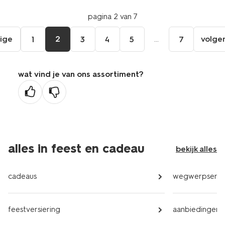
pagina 2 van 7
ige
2
...
volge
1
3
4
5
7
ga
aar
de
wat vind je van ons assortiment?
orige
agina
alles in feest en cadeau
bekijk alles
cadeaus
wegwerpservi
feestversiering
aanbiedingen