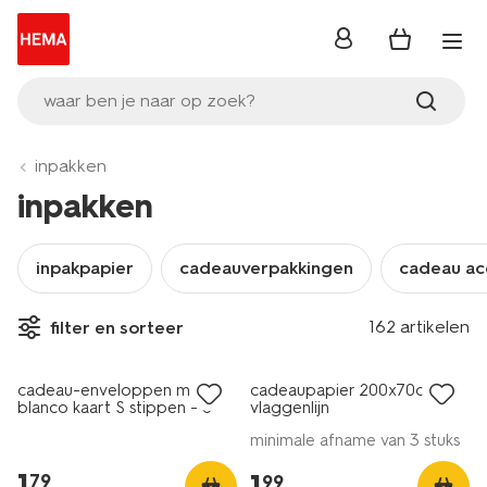
inloggen
waar ben je naar op zoek?
inpakken
inpakken
inpakpapier
cadeauverpakkingen
cadeau ac
162 artikelen
filter en sorteer
cadeau-enveloppen met
cadeaupapier 200x70cm
blanco kaart S stippen - 6
vlaggenlijn
stuks
minimale afname van 3 stuks
1
.
1
.
79
99