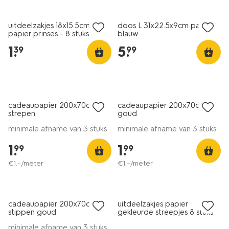
uitdeelzakjes 18x15.5cm
doos L 31x22.5x9cm papier
papier prinses - 8 stuks
blauw
1
.
5
.
39
99
cadeaupapier 200x70cm
cadeaupapier 200x70cm
strepen
goud
minimale afname van 3 stuks
minimale afname van 3 stuks
1
.
1
.
99
99
€
1
.
–
/meter
€
1
.
–
/meter
cadeaupapier 200x70cm
uitdeelzakjes papier
stippen goud
gekleurde streepjes 8 stuks
minimale afname van 3 stuks