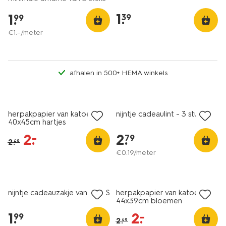
1
.
1
.
39
99
€
1
.
–
/meter
afhalen in 500+ HEMA winkels
sale
herpakpapier van katoen
nijntje cadeaulint - 3 stuks
40x45cm hartjes
2
.
2
.
–
79
2
.
49
€
0
.
19
/meter
sale
nijntje cadeauzakje van stof S
herpakpapier van katoen
44x39cm bloemen
1
.
2
.
–
99
2
.
49