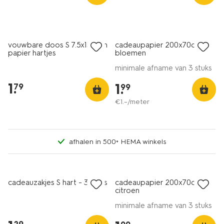
vouwbare doos S 7.5x15.5cm
cadeaupapier 200x70cm
papier hartjes
bloemen
minimale afname van 3 stuks
1
.
1
.
79
99
€
1
.
–
/meter
afhalen in 500+ HEMA winkels
cadeauzakjes S hart - 3 stuks
cadeaupapier 200x70cm
citroen
minimale afname van 3 stuks