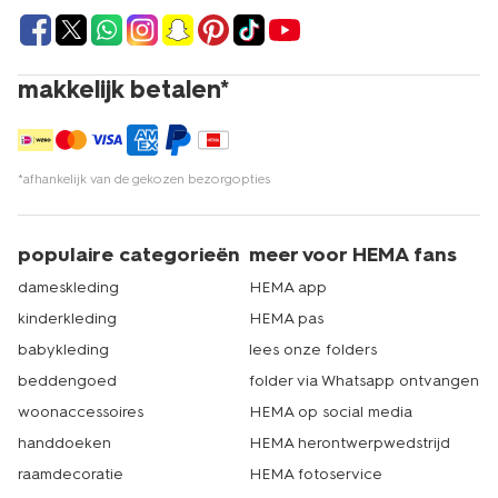
makkelijk betalen*
*afhankelijk van de gekozen bezorgopties
populaire categorieën
meer voor HEMA fans
dameskleding
HEMA app
kinderkleding
HEMA pas
babykleding
lees onze folders
beddengoed
folder via Whatsapp ontvangen
woonaccessoires
HEMA op social media
handdoeken
HEMA herontwerpwedstrijd
raamdecoratie
HEMA fotoservice