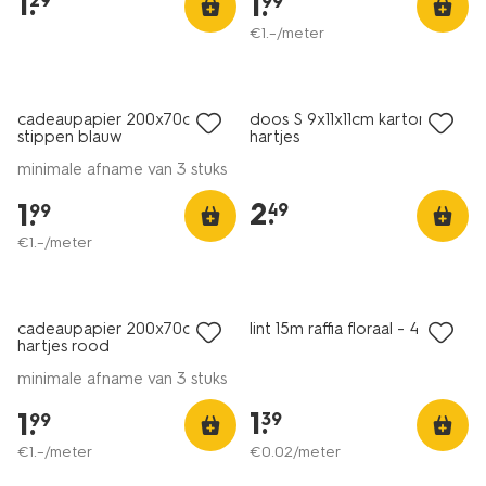
1
.
1
.
29
99
€
1
.
–
/meter
cadeaupapier 200x70cm
doos S 9x11x11cm karton
stippen blauw
hartjes
minimale afname van 3 stuks
2
.
1
.
49
99
€
1
.
–
/meter
cadeaupapier 200x70cm
lint 15m raffia floraal - 4 stuks
hartjes rood
minimale afname van 3 stuks
1
.
1
.
39
99
€
1
.
–
/meter
€
0
.
02
/meter