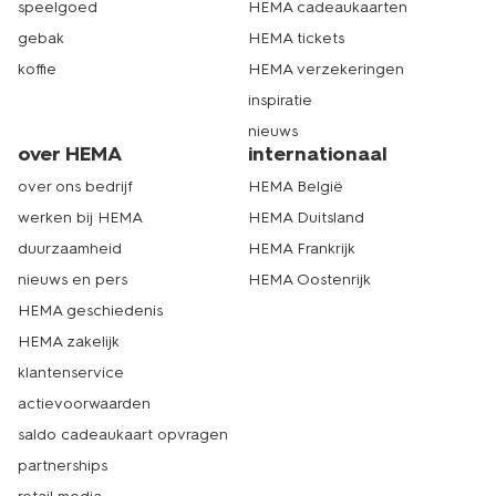
speelgoed
HEMA cadeaukaarten
gebak
HEMA tickets
koffie
HEMA verzekeringen
inspiratie
nieuws
over HEMA
internationaal
over ons bedrijf
HEMA België
werken bij HEMA
HEMA Duitsland
duurzaamheid
HEMA Frankrijk
nieuws en pers
HEMA Oostenrijk
HEMA geschiedenis
HEMA zakelijk
klantenservice
actievoorwaarden
saldo cadeaukaart opvragen
partnerships