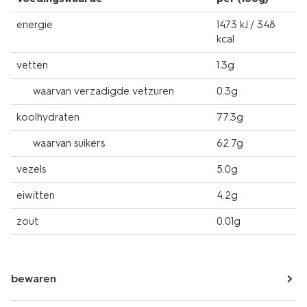
energie
1473 kJ / 348
kcal
vetten
1.3g
waarvan verzadigde vetzuren
0.3g
koolhydraten
77.3g
waarvan suikers
62.7g
vezels
5.0g
eiwitten
4.2g
zout
0.01g
bewaren