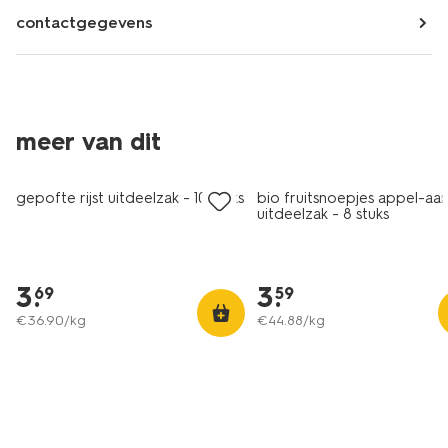
contactgegevens
meer van dit
vegan
gepofte rijst uitdeelzak - 10 stuks
bio fruitsnoepjes appel-aa
uitdeelzak - 8 stuks
3
.
3
.
69
59
€
36
.
90
/kg
€
44
.
88
/kg