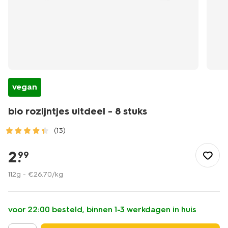
vegan
bio rozijntjes uitdeel - 8 stuks
(13)
/feest-
cadeau/traktaties-
2
.
99
uitdeelcadeaus/bio-
rozijntjes-
112g -
€
26
.
70
/kg
uitdeel-
-
-8-
voor 22:00 besteld, binnen 1-3 werkdagen in huis
stuks-
10250033.html