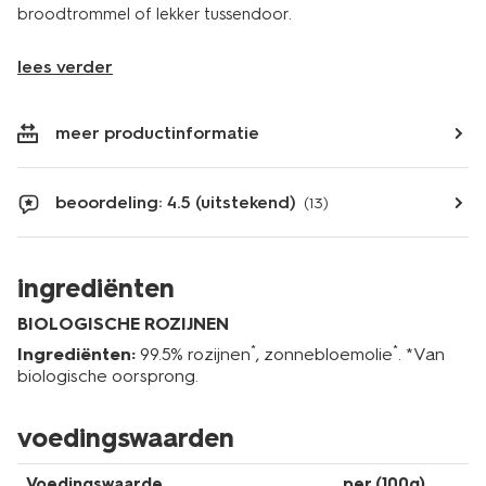
broodtrommel of lekker tussendoor.
lees verder
meer productinformatie
beoordeling: 4.5 (uitstekend)
(13)
ingrediënten
BIOLOGISCHE ROZIJNEN
*
*
Ingrediënten:
99.5% rozijnen
, zonnebloemolie
. *Van
biologische oorsprong.
voedingswaarden
Voedingswaarde
per (100g)