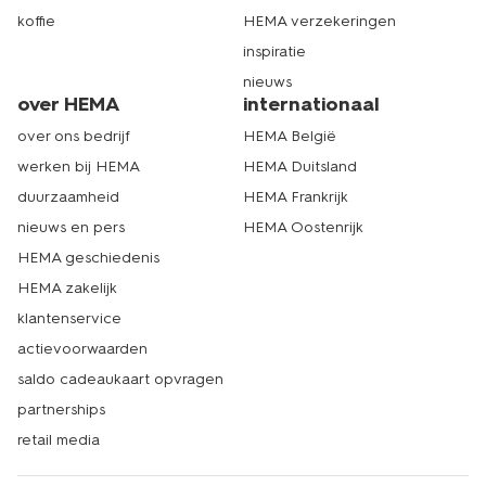
koffie
HEMA verzekeringen
inspiratie
nieuws
over HEMA
internationaal
over ons bedrijf
HEMA België
werken bij HEMA
HEMA Duitsland
duurzaamheid
HEMA Frankrijk
nieuws en pers
HEMA Oostenrijk
HEMA geschiedenis
HEMA zakelijk
klantenservice
actievoorwaarden
saldo cadeaukaart opvragen
partnerships
retail media