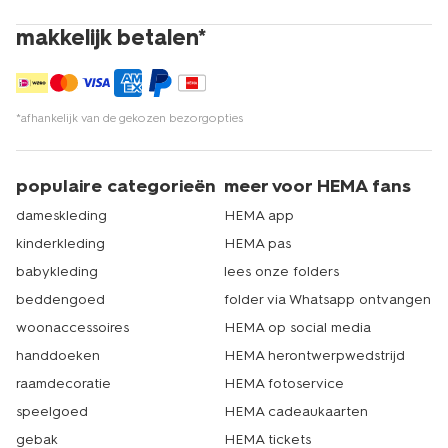
makkelijk betalen*
*afhankelijk van de gekozen bezorgopties
populaire categorieën
meer voor HEMA fans
dameskleding
HEMA app
kinderkleding
HEMA pas
babykleding
lees onze folders
beddengoed
folder via Whatsapp ontvangen
woonaccessoires
HEMA op social media
handdoeken
HEMA herontwerpwedstrijd
raamdecoratie
HEMA fotoservice
speelgoed
HEMA cadeaukaarten
gebak
HEMA tickets