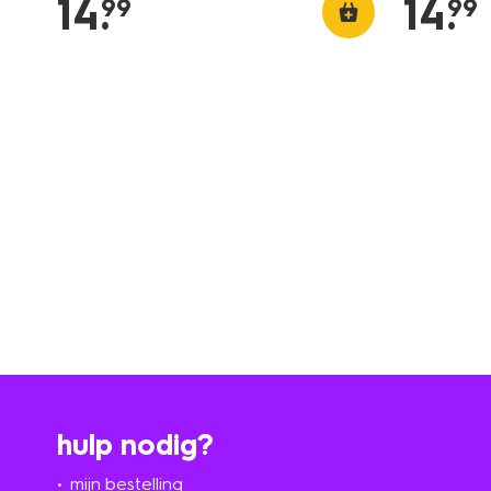
14
.
14
.
99
99
hulp nodig?
mijn bestelling