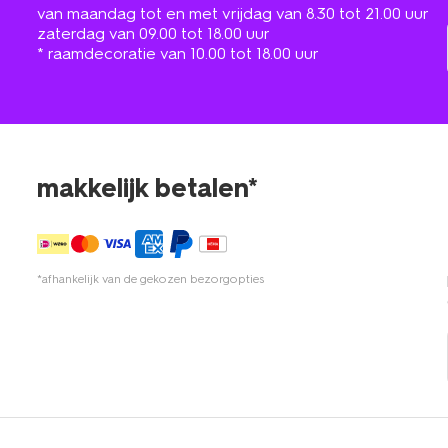
van maandag tot en met vrijdag van 8.30 tot 21.00 uur
zaterdag van 09.00 tot 18.00 uur
* raamdecoratie van 10.00 tot 18.00 uur
makkelijk betalen*
*afhankelijk van de gekozen bezorgopties