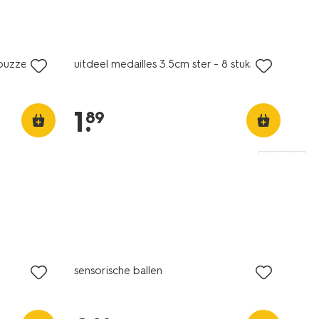
puzzels - 8
uitdeel medailles 3.5cm ster - 8 stuks
1
.
89
sensorische ballen