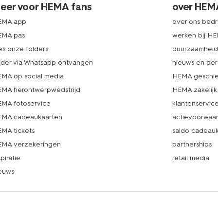
eer voor HEMA fans
over HEM
EMA app
over ons bedri
EMA pas
werken bij H
es onze folders
duurzaamhei
lder via Whatsapp ontvangen
nieuws en per
MA op social media
HEMA geschie
MA herontwerpwedstrijd
HEMA zakelijk
MA fotoservice
klantenservic
MA cadeaukaarten
actievoorwaa
MA tickets
saldo cadeau
MA verzekeringen
partnerships
spiratie
retail media
euws