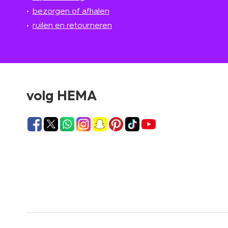
bezorgen of afhalen
ruilen en retourneren
volg HEMA