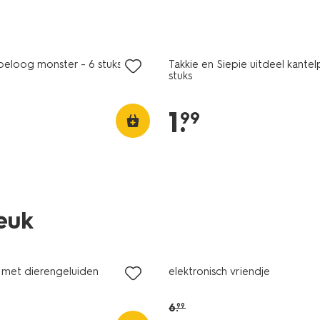
beloog monster - 6 stuks
Takkie en Siepie uitdeel kantel
stuks
1
.
99
leuk
korting
s met dierengeluiden
elektronisch vriendje
m
6
.
99