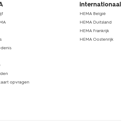
A
internationaal
jf
HEMA België
EMA
HEMA Duitsland
d
HEMA Frankrijk
s
HEMA Oostenrijk
denis
e
rden
kaart opvragen