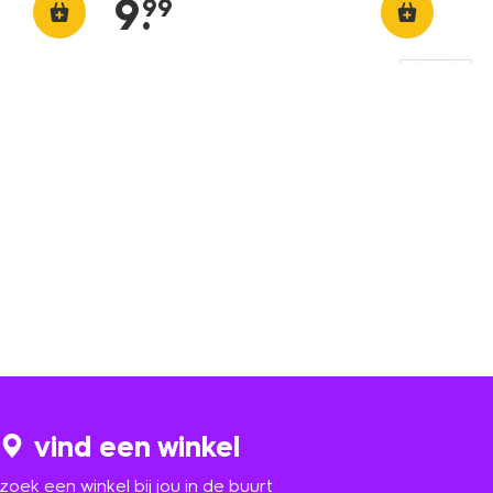
9
.
99
vind een winkel
zoek een winkel bij jou in de buurt