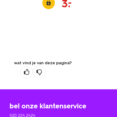
–
3
.
wat vind je van deze pagina?
bel onze klantenservice
020 224 2424