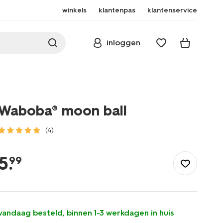
winkels
klantenpas
klantenservice
inloggen
Waboba® moon ball
(4)
/feest-
cadeau/traktaties-
5
.
99
uitdeelcadeaus/waboba%C2%AE-
moon-
ball-
15100349.html
vandaag besteld, binnen 1-3 werkdagen in huis