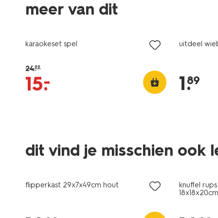
meer van dit
sale
karaokeset spel
uitdeel wie
24
.
99
1
.
–
15
.
89
dit vind je misschien ook 
flipperkast 29x7x49cm hout
knuffel rup
18x18x20c