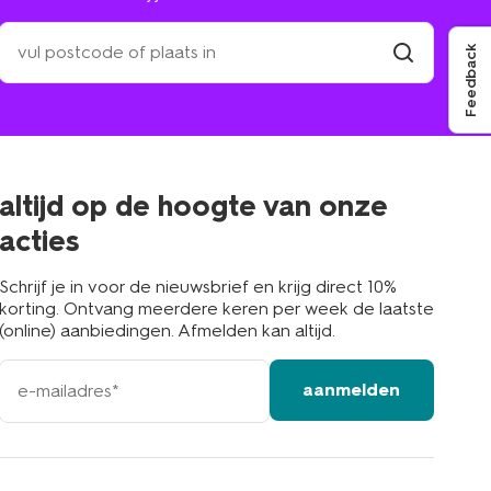
zoek
Feedback
een
winkel
vind
winkel
bij
jou
in
de
buurt
altijd op de hoogte van onze
acties
Schrijf je in voor de nieuwsbrief en krijg direct 10%
korting. Ontvang meerdere keren per week de laatste
(online) aanbiedingen. Afmelden kan altijd.
e-
aanmelden
mailadres