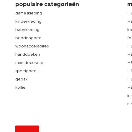
populaire categorieën
m
dameskleding
H
kinderkleding
H
babykleding
le
beddengoed
fo
woonaccessoires
HE
handdoeken
HE
raamdecoratie
HE
speelgoed
HE
gebak
HE
koffie
HE
in
ni