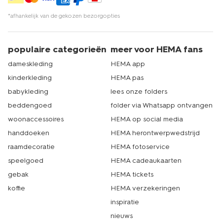
*afhankelijk van de gekozen bezorgopties
populaire categorieën
meer voor HEMA fans
dameskleding
HEMA app
kinderkleding
HEMA pas
babykleding
lees onze folders
beddengoed
folder via Whatsapp ontvangen
woonaccessoires
HEMA op social media
handdoeken
HEMA herontwerpwedstrijd
raamdecoratie
HEMA fotoservice
speelgoed
HEMA cadeaukaarten
gebak
HEMA tickets
koffie
HEMA verzekeringen
inspiratie
nieuws