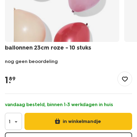
ballonnen 23cm roze - 10 stuks
nog geen beoordeling
/feest-
cadeau/versiering/ballonnen/ballonnen-
1
.
89
23cm-
roze-
-
-10-
vandaag besteld, binnen 1-3 werkdagen in huis
stuks-
14260094.html
in winkelmandje
1