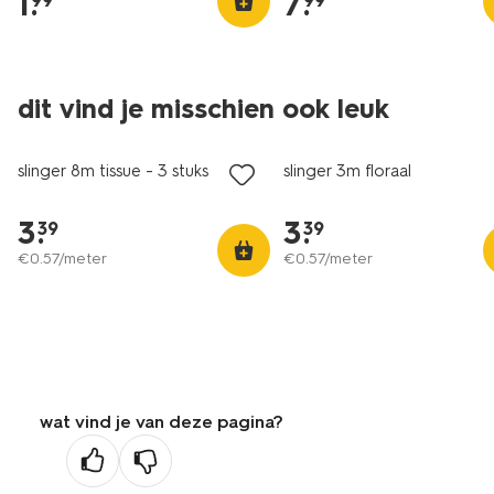
1
.
7
.
99
99
dit vind je misschien ook leuk
slinger 8m tissue - 3 stuks
slinger 3m floraal
3
.
3
.
39
39
€
0
.
57
/meter
€
0
.
57
/meter
wat vind je van deze pagina?