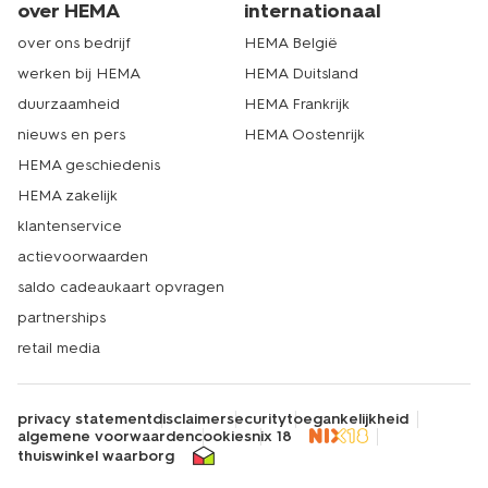
over HEMA
internationaal
over ons bedrijf
HEMA België
werken bij HEMA
HEMA Duitsland
duurzaamheid
HEMA Frankrijk
nieuws en pers
HEMA Oostenrijk
HEMA geschiedenis
HEMA zakelijk
klantenservice
actievoorwaarden
saldo cadeaukaart opvragen
partnerships
retail media
privacy statement
disclaimer
security
toegankelijkheid
algemene voorwaarden
cookies
nix 18
thuiswinkel waarborg