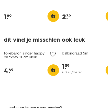
1
.
2
.
89
39
dit vind je misschien ook leuk
folieballon slinger happy
ballondraad 5m
birthday 20cm kleur
1
.
39
4
.
69
€
0
.
28
/meter
wat vind je van deze pagina?