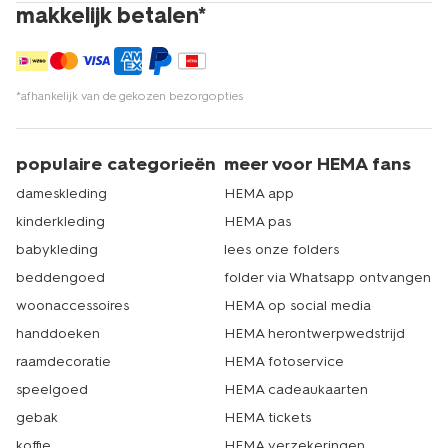
makkelijk betalen*
*afhankelijk van de gekozen bezorgopties
populaire categorieën
meer voor HEMA fans
dameskleding
HEMA app
kinderkleding
HEMA pas
babykleding
lees onze folders
beddengoed
folder via Whatsapp ontvangen
woonaccessoires
HEMA op social media
handdoeken
HEMA herontwerpwedstrijd
raamdecoratie
HEMA fotoservice
speelgoed
HEMA cadeaukaarten
gebak
HEMA tickets
koffie
HEMA verzekeringen