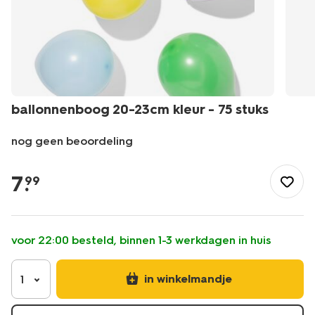
ballonnenboog 20-23cm kleur - 75 stuks
nog geen beoordeling
/feest-
cadeau/versiering/ballonnen/ballonnenboog-
7
.
99
20-
23cm-
kleur-
-
voor 22:00 besteld, binnen 1-3 werkdagen in huis
-75-
stuks-
14260086.html
in winkelmandje
1