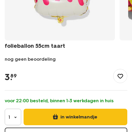
folieballon 55cm taart
nog geen beoordeling
/feest-
cadeau/versiering/ballonnen/folieballon-
3
.
89
55cm-
taart-
14260070.html
voor 22:00 besteld, binnen 1-3 werkdagen in huis
in winkelmandje
1