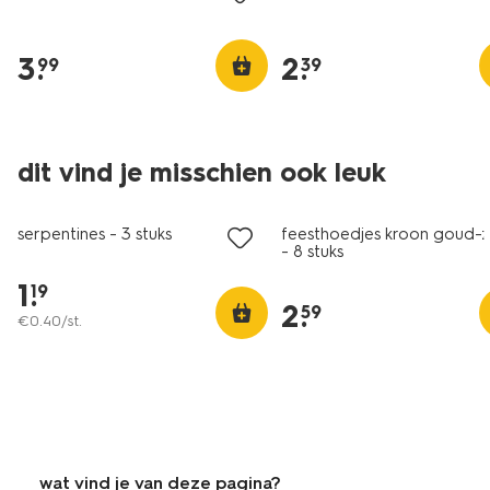
3
.
2
.
99
39
dit vind je misschien ook leuk
serpentines - 3 stuks
feesthoedjes kroon goud-zi
- 8 stuks
1
.
19
2
.
59
€
0
.
40
/st.
wat vind je van deze pagina?