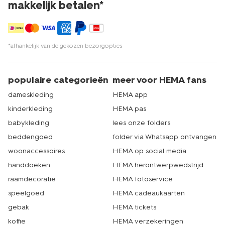
makkelijk betalen*
*afhankelijk van de gekozen bezorgopties
populaire categorieën
meer voor HEMA fans
dameskleding
HEMA app
kinderkleding
HEMA pas
babykleding
lees onze folders
beddengoed
folder via Whatsapp ontvangen
woonaccessoires
HEMA op social media
handdoeken
HEMA herontwerpwedstrijd
raamdecoratie
HEMA fotoservice
speelgoed
HEMA cadeaukaarten
gebak
HEMA tickets
koffie
HEMA verzekeringen