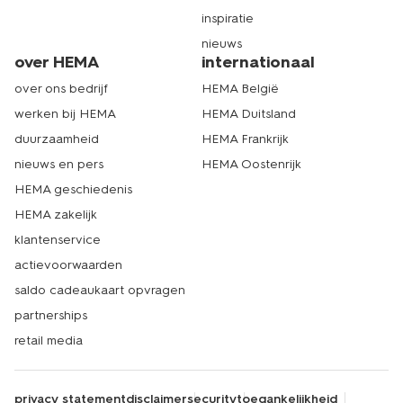
inspiratie
nieuws
over HEMA
internationaal
over ons bedrijf
HEMA België
werken bij HEMA
HEMA Duitsland
duurzaamheid
HEMA Frankrijk
nieuws en pers
HEMA Oostenrijk
HEMA geschiedenis
HEMA zakelijk
klantenservice
actievoorwaarden
saldo cadeaukaart opvragen
partnerships
retail media
privacy statement
disclaimer
security
toegankelijkheid