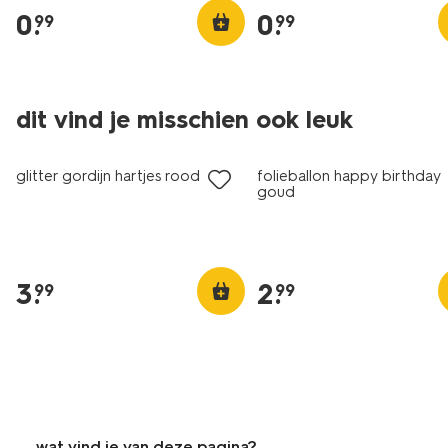
0
.
0
.
99
99
dit vind je misschien ook leuk
glitter gordijn hartjes rood
folieballon happy birthday
goud
3
.
2
.
99
99
wat vind je van deze pagina?