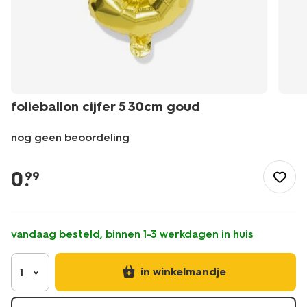
folieballon cijfer 5 30cm goud
nog geen beoordeling
/feest-
cadeau/versiering/ballonnen/folieballon-
0
.
99
cijfer-
5-
30cm-
goud-
vandaag besteld, binnen 1-3 werkdagen in huis
14260026.html
in winkelmandje
1