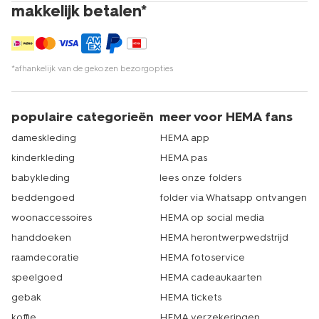
makkelijk betalen*
*afhankelijk van de gekozen bezorgopties
populaire categorieën
meer voor HEMA fans
dameskleding
HEMA app
kinderkleding
HEMA pas
babykleding
lees onze folders
beddengoed
folder via Whatsapp ontvangen
woonaccessoires
HEMA op social media
handdoeken
HEMA herontwerpwedstrijd
raamdecoratie
HEMA fotoservice
speelgoed
HEMA cadeaukaarten
gebak
HEMA tickets
koffie
HEMA verzekeringen