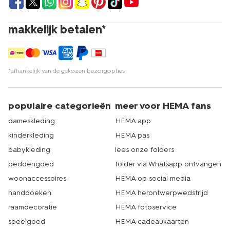
makkelijk betalen*
*afhankelijk van de gekozen bezorgopties
populaire categorieën
meer voor HEMA fans
dameskleding
HEMA app
kinderkleding
HEMA pas
babykleding
lees onze folders
beddengoed
folder via Whatsapp ontvangen
woonaccessoires
HEMA op social media
handdoeken
HEMA herontwerpwedstrijd
raamdecoratie
HEMA fotoservice
speelgoed
HEMA cadeaukaarten