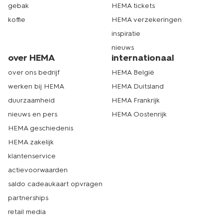
gebak
HEMA tickets
koffie
HEMA verzekeringen
inspiratie
nieuws
over HEMA
internationaal
over ons bedrijf
HEMA België
werken bij HEMA
HEMA Duitsland
duurzaamheid
HEMA Frankrijk
nieuws en pers
HEMA Oostenrijk
HEMA geschiedenis
HEMA zakelijk
klantenservice
actievoorwaarden
saldo cadeaukaart opvragen
partnerships
retail media