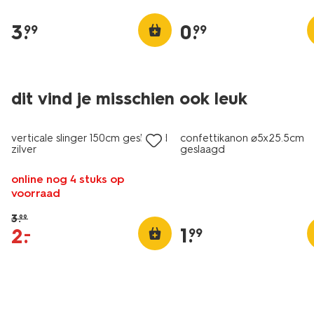
3
.
0
.
99
99
dit vind je misschien ook leuk
sale
verticale slinger 150cm geslaagd
confettikanon ⌀5x25.5cm
zilver
geslaagd
online nog 4 stuks op
voorraad
3
.
99
1
.
2
.
–
99