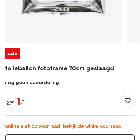
sale
folieballon fotoframe 70cm geslaagd
nog geen beoordeling
/feest-
cadeau/versiering/ballonnen/folieballon-
1
.
–
2
.
99
fotoframe-
70cm-
geslaagd-
60800697.html
online niet op voorraad, bekijk de winkelvoorraad