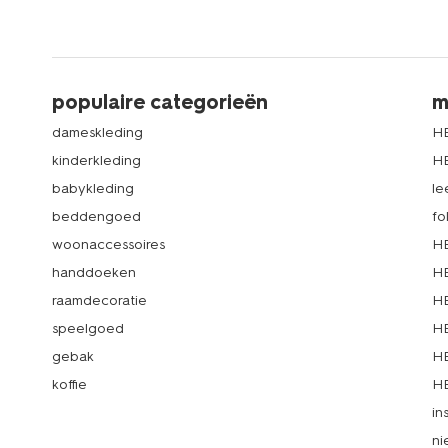
populaire categorieën
m
dameskleding
H
kinderkleding
H
babykleding
le
beddengoed
fo
woonaccessoires
HE
handdoeken
HE
raamdecoratie
HE
speelgoed
HE
gebak
HE
koffie
HE
in
ni