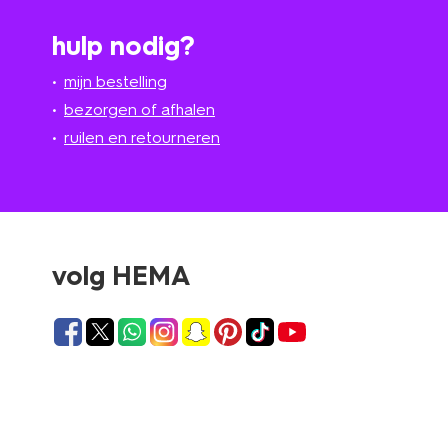
hulp nodig?
mijn bestelling
bezorgen of afhalen
ruilen en retourneren
volg HEMA