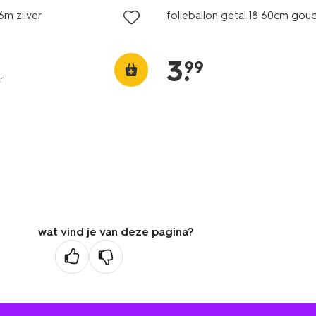
6m zilver
folieballon getal 18 60cm gou
3
.
99
r
wat vind je van deze pagina?