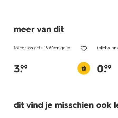
meer van dit
folieballon getal 18 60cm goud
folieballon
3
.
0
.
99
99
dit vind je misschien ook 