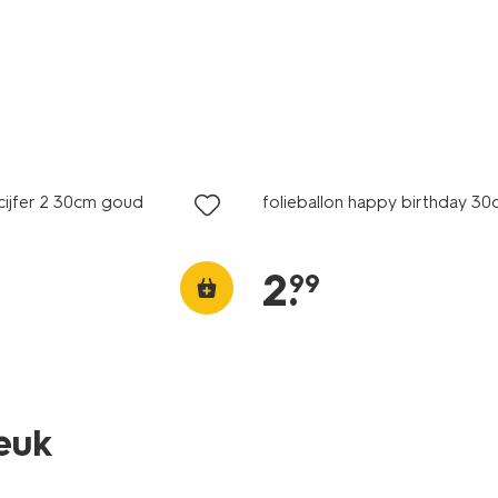
 cijfer 2 30cm goud
folieballon happy birthday 3
2
.
99
leuk