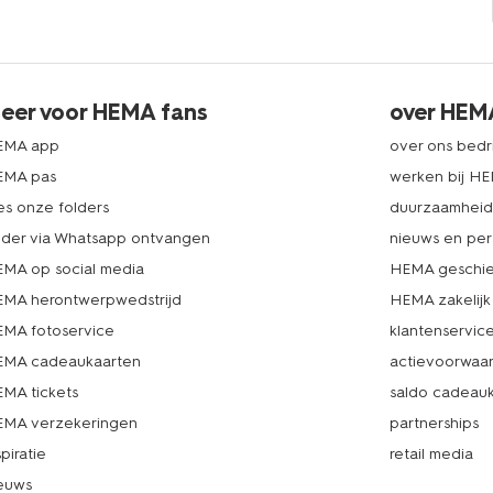
eer voor HEMA fans
over HEM
EMA app
over ons bedri
EMA pas
werken bij H
es onze folders
duurzaamhei
lder via Whatsapp ontvangen
nieuws en per
MA op social media
HEMA geschie
MA herontwerpwedstrijd
HEMA zakelijk
MA fotoservice
klantenservic
MA cadeaukaarten
actievoorwaa
MA tickets
saldo cadeau
MA verzekeringen
partnerships
spiratie
retail media
euws