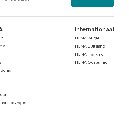
A
internationaal
jf
HEMA België
EMA
HEMA Duitsland
d
HEMA Frankrijk
s
HEMA Oostenrijk
denis
e
rden
kaart opvragen