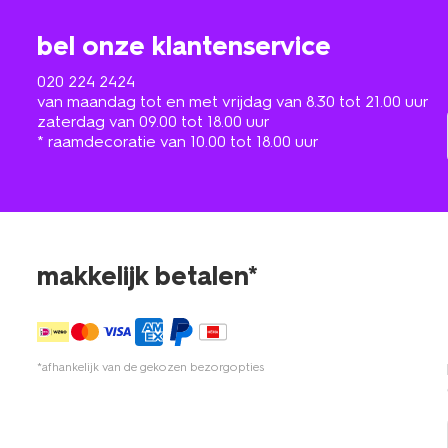
bel onze klantenservice
020 224 2424
van maandag tot en met vrijdag van 8.30 tot 21.00 uur
zaterdag van 09.00 tot 18.00 uur
* raamdecoratie van 10.00 tot 18.00 uur
makkelijk betalen*
*afhankelijk van de gekozen bezorgopties