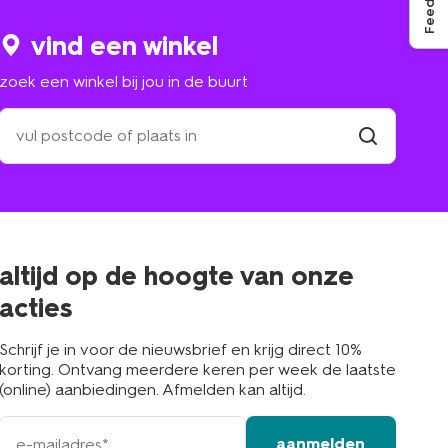
Feedback
vind een winkel
zoek een winkel bij jou in de buurt
zoek
een
winkel
vind
winkel
bij
jou
in
de
buurt
altijd op de hoogte van onze
acties
Schrijf je in voor de nieuwsbrief en krijg direct 10%
korting. Ontvang meerdere keren per week de laatste
(online) aanbiedingen. Afmelden kan altijd.
e-
aanmelden
mailadres