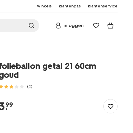
winkels
klantenpas
klantenservice
inloggen
folieballon getal 21 60cm
goud
(2)
/feest-
cadeau/versiering/ballonnen/folieballon-
3
.
99
getal-
21-
60cm-
goud-
14260016.html