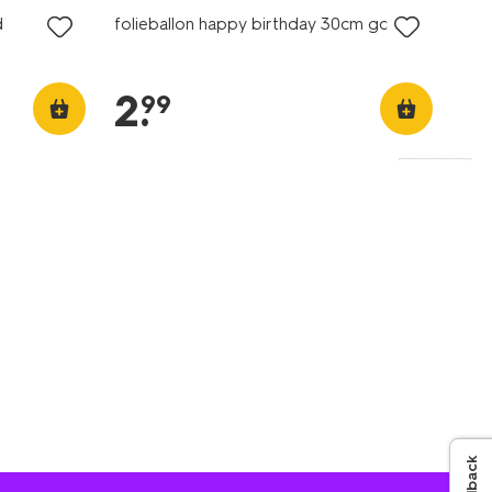
d
folieballon happy birthday 30cm goud
2
.
99