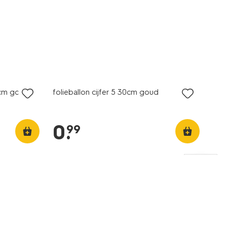
0cm goud
folieballon cijfer 5 30cm goud
0
.
99