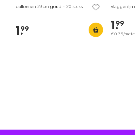
ballonnen 23cm goud - 20 stuks
vlaggenlijn 
1
.
99
1
.
99
€
0
.
33
/mete