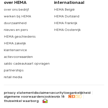
over HEMA
internationaal
over ons bedrijf
HEMA België
werken bij HEMA
HEMA Duitsland
duurzaamheid
HEMA Frankrijk
nieuws en pers
HEMA Oostenrijk
HEMA geschiedenis
HEMA zakelijk
klantenservice
actievoorwaarden
saldo cadeaukaart opvragen
partnerships
retail media
privacy statement
disclaimer
security
toegankelijkheid
algemene voorwaarden
cookies
nix 18
thuiswinkel waarborg