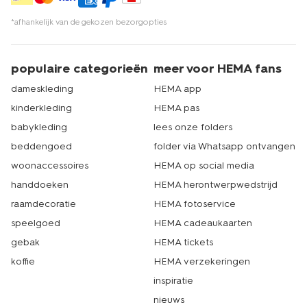
*afhankelijk van de gekozen bezorgopties
populaire categorieën
meer voor HEMA fans
dameskleding
HEMA app
kinderkleding
HEMA pas
babykleding
lees onze folders
beddengoed
folder via Whatsapp ontvangen
woonaccessoires
HEMA op social media
handdoeken
HEMA herontwerpwedstrijd
raamdecoratie
HEMA fotoservice
speelgoed
HEMA cadeaukaarten
gebak
HEMA tickets
koffie
HEMA verzekeringen
inspiratie
nieuws