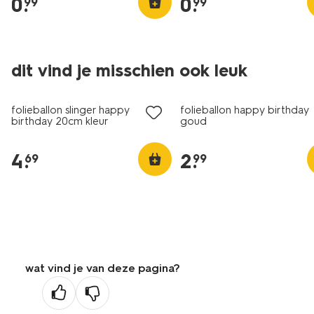
0
.
0
.
99
99
dit vind je misschien ook leuk
folieballon slinger happy
folieballon happy birthday
birthday 20cm kleur
goud
4
.
2
.
69
99
wat vind je van deze pagina?