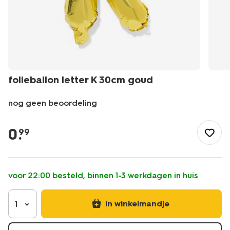
folieballon letter K 30cm goud
nog geen beoordeling
/feest-
cadeau/versiering/ballonnen/folieballon-
0
.
99
letter-
k-
30cm-
goud-
voor 22:00 besteld, binnen 1-3 werkdagen in huis
14260041.html
in winkelmandje
1