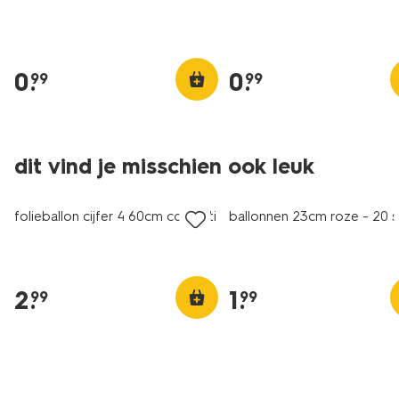
0
.
0
.
99
99
dit vind je misschien ook leuk
folieballon cijfer 4 60cm confetti
ballonnen 23cm roze - 20 s
2
.
1
.
99
99