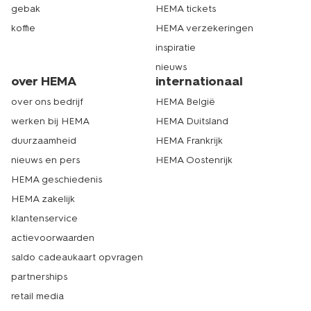
gebak
HEMA tickets
koffie
HEMA verzekeringen
inspiratie
nieuws
over HEMA
internationaal
over ons bedrijf
HEMA België
werken bij HEMA
HEMA Duitsland
duurzaamheid
HEMA Frankrijk
nieuws en pers
HEMA Oostenrijk
HEMA geschiedenis
HEMA zakelijk
klantenservice
actievoorwaarden
saldo cadeaukaart opvragen
partnerships
retail media