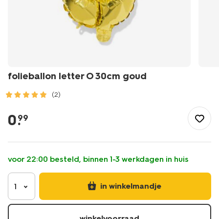
folieballon letter O 30cm goud
(2)
/feest-
cadeau/versiering/ballonnen/folieballon-
0
.
99
letter-
o-
30cm-
goud-
voor 22:00 besteld, binnen 1-3 werkdagen in huis
14260045.html
in winkelmandje
1
winkelvoorraad