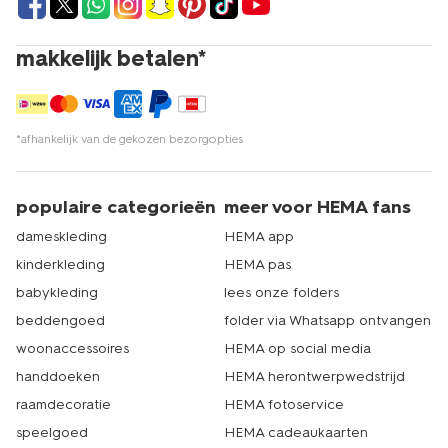
makkelijk betalen*
*afhankelijk van de gekozen bezorgopties
populaire categorieën
meer voor HEMA fans
dameskleding
HEMA app
kinderkleding
HEMA pas
babykleding
lees onze folders
beddengoed
folder via Whatsapp ontvangen
woonaccessoires
HEMA op social media
handdoeken
HEMA herontwerpwedstrijd
raamdecoratie
HEMA fotoservice
speelgoed
HEMA cadeaukaarten