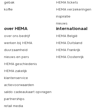
gebak
HEMA tickets
koffie
HEMA verzekeringen
inspiratie
nieuws
over HEMA
internationaal
over ons bedrijf
HEMA België
werken bij HEMA
HEMA Duitsland
duurzaamheid
HEMA Frankrijk
nieuws en pers
HEMA Oostenrijk
HEMA geschiedenis
HEMA zakelijk
klantenservice
actievoorwaarden
saldo cadeaukaart opvragen
partnerships
retail media