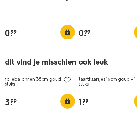
0
.
0
.
99
99
dit vind je misschien ook leuk
folieballonnen 35cm goud - 3
taartkaarsjes 16cm goud - 1
stuks
stuks
3
.
1
.
99
99