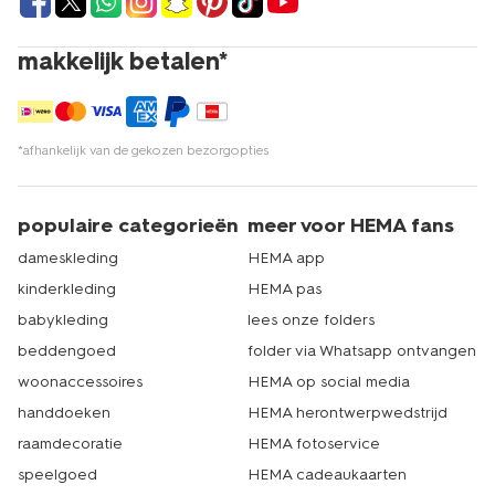
makkelijk betalen*
*afhankelijk van de gekozen bezorgopties
populaire categorieën
meer voor HEMA fans
dameskleding
HEMA app
kinderkleding
HEMA pas
babykleding
lees onze folders
beddengoed
folder via Whatsapp ontvangen
woonaccessoires
HEMA op social media
handdoeken
HEMA herontwerpwedstrijd
raamdecoratie
HEMA fotoservice
speelgoed
HEMA cadeaukaarten