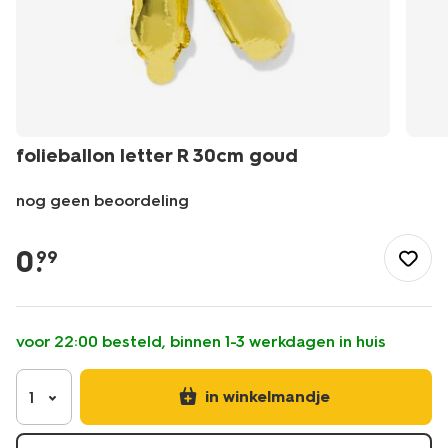
folieballon letter R 30cm goud
nog geen beoordeling
/feest-
cadeau/versiering/ballonnen/folieballon-
0
.
99
letter-
r-
30cm-
goud-
voor 22:00 besteld, binnen 1-3 werkdagen in huis
14260048.html
in winkelmandje
1