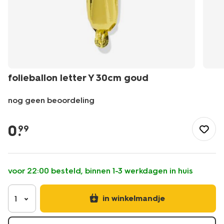
folieballon letter Y 30cm goud
nog geen beoordeling
/feest-
cadeau/versiering/ballonnen/folieballon-
0
.
99
letter-
y-
30cm-
goud-
voor 22:00 besteld, binnen 1-3 werkdagen in huis
14260055.html
in winkelmandje
1