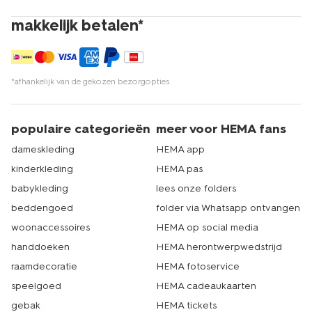
makkelijk betalen*
*afhankelijk van de gekozen bezorgopties
populaire categorieën
meer voor HEMA fans
dameskleding
HEMA app
kinderkleding
HEMA pas
babykleding
lees onze folders
beddengoed
folder via Whatsapp ontvangen
woonaccessoires
HEMA op social media
handdoeken
HEMA herontwerpwedstrijd
raamdecoratie
HEMA fotoservice
speelgoed
HEMA cadeaukaarten
gebak
HEMA tickets