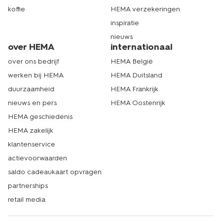
koffie
HEMA verzekeringen
inspiratie
nieuws
over HEMA
internationaal
over ons bedrijf
HEMA België
werken bij HEMA
HEMA Duitsland
duurzaamheid
HEMA Frankrijk
nieuws en pers
HEMA Oostenrijk
HEMA geschiedenis
HEMA zakelijk
klantenservice
actievoorwaarden
saldo cadeaukaart opvragen
partnerships
retail media