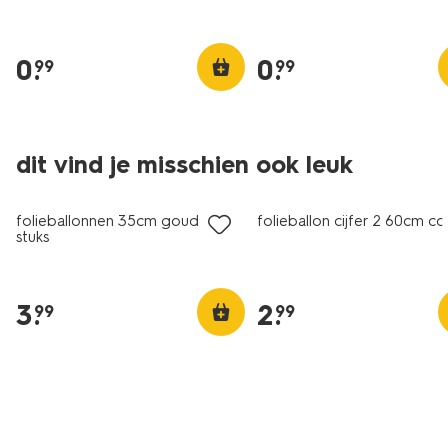
0
.
0
.
99
99
dit vind je misschien ook leuk
folieballonnen 35cm goud - 3
folieballon cijfer 2 60cm co
stuks
3
.
2
.
99
99