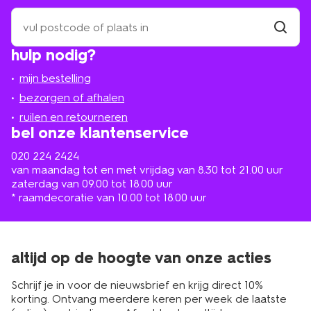
zoek
een
winkel
vind
hulp nodig?
winkel
bij
jou
mijn bestelling
in
de
bezorgen of afhalen
buurt
ruilen en retourneren
bel onze klantenservice
020 224 2424
van maandag tot en met vrijdag van 8.30 tot 21.00 uur
zaterdag van 09.00 tot 18.00 uur
* raamdecoratie van 10.00 tot 18.00 uur
altijd op de hoogte van onze acties
Schrijf je in voor de nieuwsbrief en krijg direct 10%
korting. Ontvang meerdere keren per week de laatste