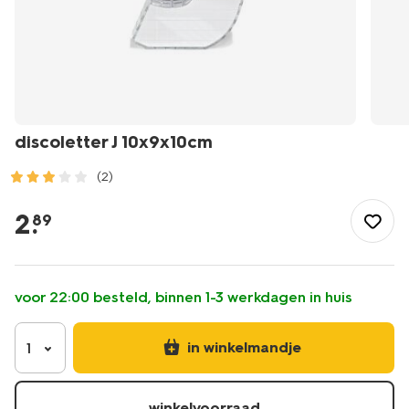
discoletter J 10x9x10cm
(2)
/feest-
cadeau/versiering/fotobooth-
2
.
89
accessoires/discoletter-
j-
10x9x10cm-
14250283.html
voor 22:00 besteld, binnen 1-3 werkdagen in huis
in winkelmandje
1
winkelvoorraad