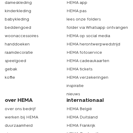
dameskleding
HEMA app
kinderkleding
HEMA pas
babykleding
lees onze folders
beddengoed
folder via Whatsapp ontvangen
woonaccessoires
HEMA op social media
handdoeken
HEMA herontwerpwedstrijd
raamdecoratie
HEMA fotoservice
speelgoed
HEMA cadeaukaarten
gebak
HEMA tickets
koffie
HEMA verzekeringen
inspiratie
nieuws
over HEMA
internationaal
over ons bedrijf
HEMA België
werken bij HEMA
HEMA Duitsland
duurzaamheid
HEMA Frankrijk