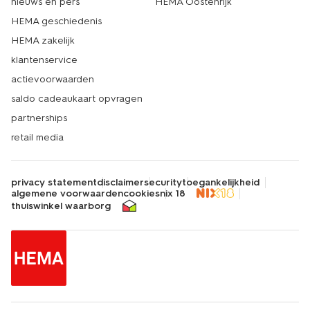
nieuws en pers
HEMA Oostenrijk
HEMA geschiedenis
HEMA zakelijk
klantenservice
actievoorwaarden
saldo cadeaukaart opvragen
partnerships
retail media
privacy statement
disclaimer
security
toegankelijkheid
algemene voorwaarden
cookies
nix 18
thuiswinkel waarborg