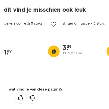
dit vind je misschien ook leuk
bekers confetti 8 stuks
slinger 8m tissue - 3 stuks
3
.
39
1
.
69
€
0
.
57
/meter
wat vind je van deze pagina?