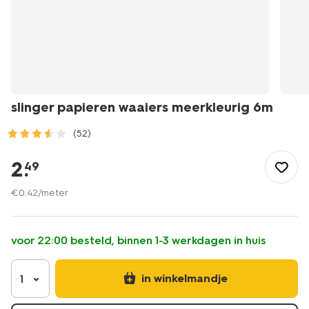
slinger papieren waaiers meerkleurig 6m
(52)
/feest-
cadeau/versiering/slingers/slinger-
2
.
49
papieren-
waaiers-
€
0
.
42
/meter
meerkleurig-
6m-
14250144.html
voor 22:00 besteld, binnen 1-3 werkdagen in huis
in winkelmandje
1