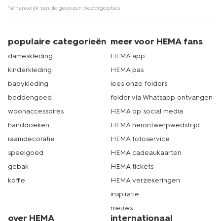
*afhankelijk van de gekozen bezorgopties
populaire categorieën
meer voor HEMA fans
dameskleding
HEMA app
kinderkleding
HEMA pas
babykleding
lees onze folders
beddengoed
folder via Whatsapp ontvangen
woonaccessoires
HEMA op social media
handdoeken
HEMA herontwerpwedstrijd
raamdecoratie
HEMA fotoservice
speelgoed
HEMA cadeaukaarten
gebak
HEMA tickets
koffie
HEMA verzekeringen
inspiratie
nieuws
over HEMA
internationaal