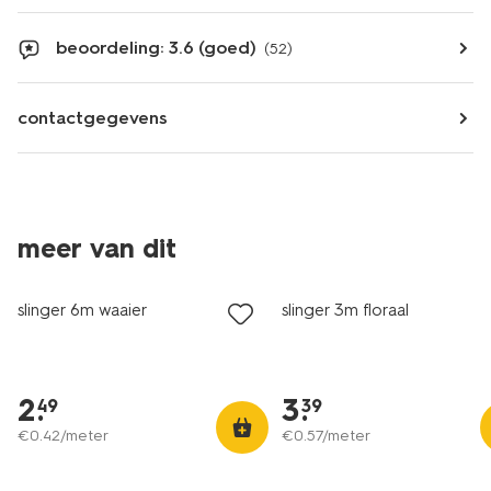
beoordeling: 3.6 (goed)
(52)
contactgegevens
meer van dit
slinger 6m waaier
slinger 3m floraal
2
.
3
.
49
39
€
0
.
42
/meter
€
0
.
57
/meter