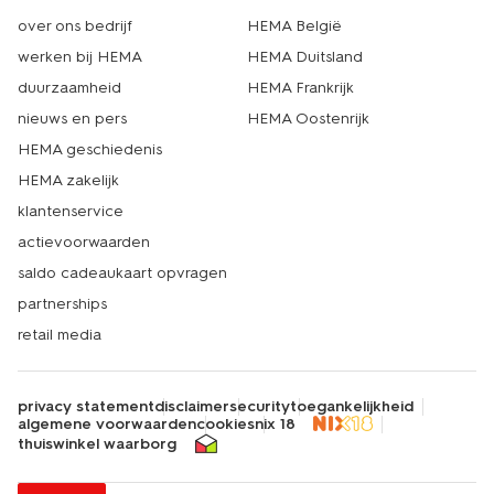
over ons bedrijf
HEMA België
werken bij HEMA
HEMA Duitsland
duurzaamheid
HEMA Frankrijk
nieuws en pers
HEMA Oostenrijk
HEMA geschiedenis
HEMA zakelijk
klantenservice
actievoorwaarden
saldo cadeaukaart opvragen
partnerships
retail media
privacy statement
disclaimer
security
toegankelijkheid
algemene voorwaarden
cookies
nix 18
thuiswinkel waarborg