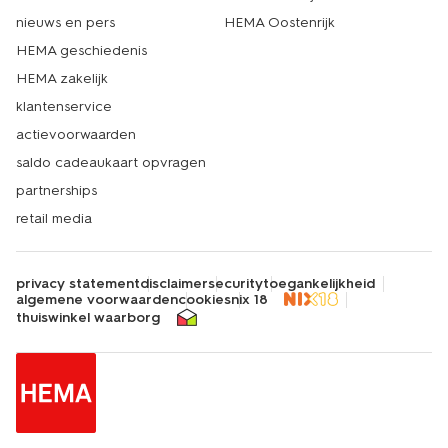
nieuws en pers
HEMA Oostenrijk
HEMA geschiedenis
HEMA zakelijk
klantenservice
actievoorwaarden
saldo cadeaukaart opvragen
partnerships
retail media
privacy statement
disclaimer
security
toegankelijkheid
algemene voorwaarden
cookies
nix 18
thuiswinkel waarborg