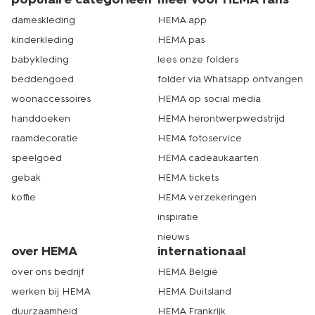
dameskleding
HEMA app
kinderkleding
HEMA pas
babykleding
lees onze folders
beddengoed
folder via Whatsapp ontvangen
woonaccessoires
HEMA op social media
handdoeken
HEMA herontwerpwedstrijd
raamdecoratie
HEMA fotoservice
speelgoed
HEMA cadeaukaarten
gebak
HEMA tickets
koffie
HEMA verzekeringen
inspiratie
nieuws
over HEMA
internationaal
over ons bedrijf
HEMA België
werken bij HEMA
HEMA Duitsland
duurzaamheid
HEMA Frankrijk