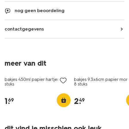
nog geen beoordeling
contactgegevens
meer van dit
bakjes 450ml papier hartjes - 4
bakjes 9.3x6cm papier mons
stuks
8 stuks
1
.
2
.
69
49
dit vind je misschien ook leuk