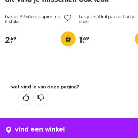
bakjes 9.3x6cm papier monster -
bakjes 450ml papier hartjes
8 stuks
stuks
2
.
1
.
49
69
wat vind je van deze pagina?
vind een winkel