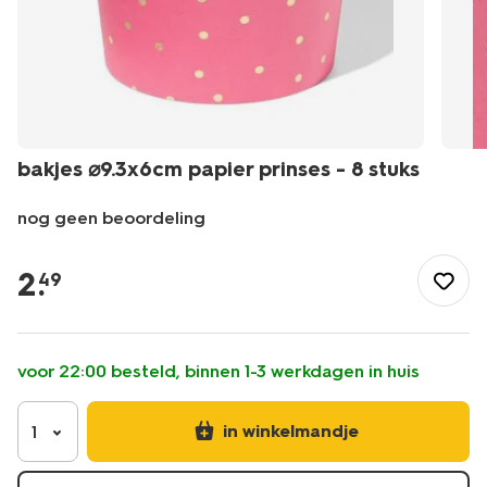
bakjes ⌀9.3x6cm papier prinses - 8 stuks
nog geen beoordeling
/feest-
cadeau/wegwerpservies/bakjes/bakjes-
2
.
49
%E2%8C%809.3x6cm-
papier-
prinses-
-
voor 22:00 besteld, binnen 1-3 werkdagen in huis
-8-
stuks-
14250387.html
in winkelmandje
1