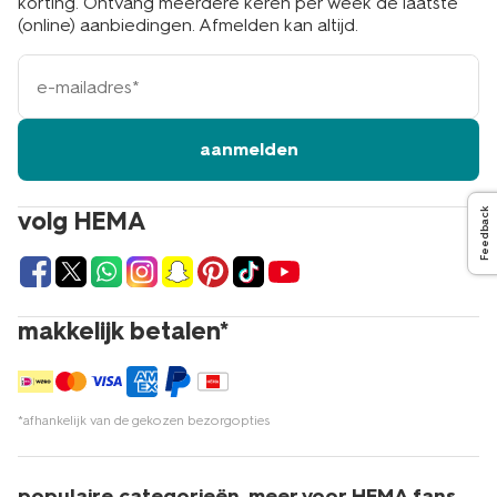
korting. Ontvang meerdere keren per week de laatste
(online) aanbiedingen. Afmelden kan altijd.
e-
mailadres
aanmelden
volg HEMA
Feedback
makkelijk betalen*
*afhankelijk van de gekozen bezorgopties
populaire categorieën
meer voor HEMA fans