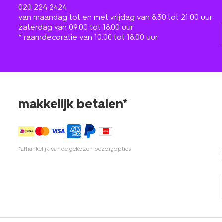
020 224 2424
van maandag tot en met vrijdag van 8.30 tot 21.00 uur
zaterdag van 09.00 tot 18.00 uur
* raamdecoratie van 10.00 tot 18.00 uur
makkelijk betalen*
*afhankelijk van de gekozen bezorgopties