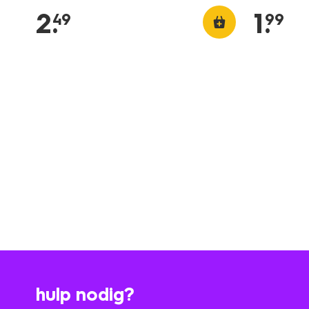
2
.
1
.
49
99
hulp nodig?