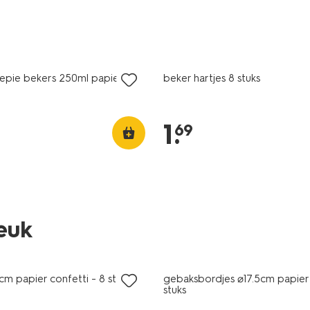
iepie bekers 250ml papier - 8
beker hartjes 8 stuks
1
.
69
leuk
m papier confetti - 8 stuks
gebaksbordjes ⌀17.5cm papier 
stuks