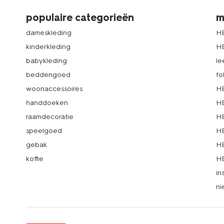
populaire categorieën
m
dameskleding
H
kinderkleding
H
babykleding
le
beddengoed
fo
woonaccessoires
HE
handdoeken
HE
raamdecoratie
HE
speelgoed
HE
gebak
HE
koffie
HE
in
ni