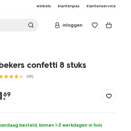
winkels
klantenpas
klantenservice
inloggen
bekers confetti 8 stuks
(19)
/feest-
cadeau/wegwerpservies/bekers/bekers-
1
.
69
confetti-
8-
stuks-
14250057.html
vandaag besteld, binnen 1-3 werkdagen in huis