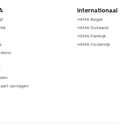
A
internationaal
jf
HEMA België
EMA
HEMA Duitsland
d
HEMA Frankrijk
s
HEMA Oostenrijk
denis
e
rden
kaart opvragen