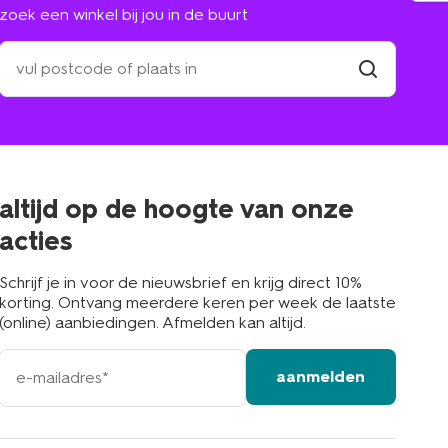
zoek een winkel bij jou in de buurt
zoek
een
winkel
vind
winkel
bij
jou
in
de
buurt
altijd op de hoogte van onze
acties
Schrijf je in voor de nieuwsbrief en krijg direct 10%
korting. Ontvang meerdere keren per week de laatste
(online) aanbiedingen. Afmelden kan altijd.
e-
aanmelden
mailadres