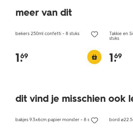
meer van dit
bekers 250ml confetti - 8 stuks
Takkie en S
stuks
1
.
1
.
69
69
dit vind je misschien ook 
bakjes 9.3x6cm papier monster - 8 stuks
bord ⌀22.5c