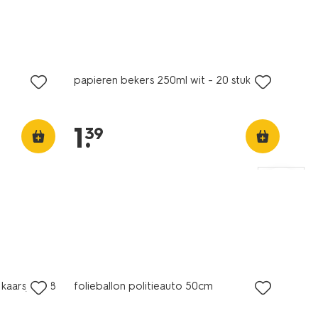
papieren bekers 250ml wit - 20 stuks
1
.
39
kaarsjes - 8
folieballon politieauto 50cm