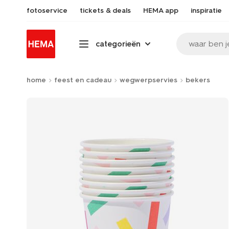
fotoservice
tickets & deals
HEMA app
inspiratie
waar ben j
categorieën
home
feest en cadeau
wegwerpservies
bekers