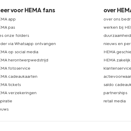
eer voor HEMA fans
over HEM
EMA app
over ons bedri
EMA pas
werken bij H
es onze folders
duurzaamhei
lder via Whatsapp ontvangen
nieuws en per
MA op social media
HEMA geschie
MA herontwerpwedstrijd
HEMA zakelijk
MA fotoservice
klantenservic
MA cadeaukaarten
actievoorwaa
MA tickets
saldo cadeau
MA verzekeringen
partnerships
spiratie
retail media
euws