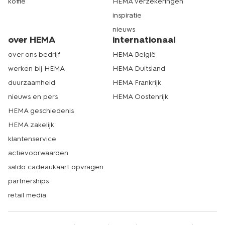
koffie
HEMA verzekeringen
inspiratie
nieuws
over HEMA
internationaal
over ons bedrijf
HEMA België
werken bij HEMA
HEMA Duitsland
duurzaamheid
HEMA Frankrijk
nieuws en pers
HEMA Oostenrijk
HEMA geschiedenis
HEMA zakelijk
klantenservice
actievoorwaarden
saldo cadeaukaart opvragen
partnerships
retail media