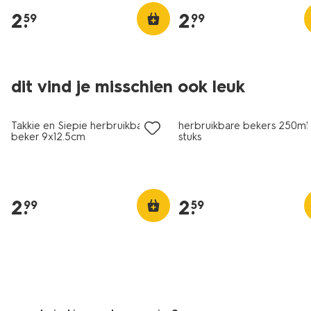
2
.
2
.
59
99
dit vind je misschien ook leuk
Takkie en Siepie herbruikbare
herbruikbare bekers 250ml
beker 9x12.5cm
stuks
2
.
2
.
99
59