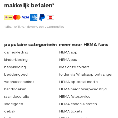
makkelijk betalen*
*afhankelijk van de gekozen bezorgopties
populaire categorieën
meer voor HEMA fans
dameskleding
HEMA app
kinderkleding
HEMA pas
babykleding
lees onze folders
beddengoed
folder via Whatsapp ontvangen
woonaccessoires
HEMA op social media
handdoeken
HEMA herontwerpwedstrijd
raamdecoratie
HEMA fotoservice
speelgoed
HEMA cadeaukaarten
gebak
HEMA tickets