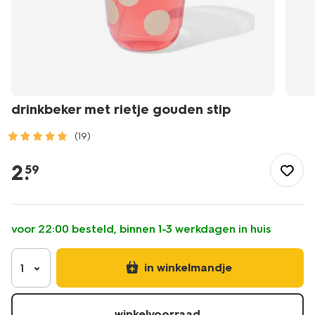
drinkbeker met rietje gouden stip
(19)
/feest-
cadeau/wegwerpservies/bekers/drinkbeker-
2
.
59
met-
rietje-
gouden-
stip-
voor 22:00 besteld, binnen 1-3 werkdagen in huis
14250274.html
in winkelmandje
1
winkelvoorraad