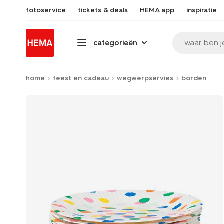
fotoservice
tickets & deals
HEMA app
inspiratie
waar ben j
categorieën
home
feest en cadeau
wegwerpservies
borden