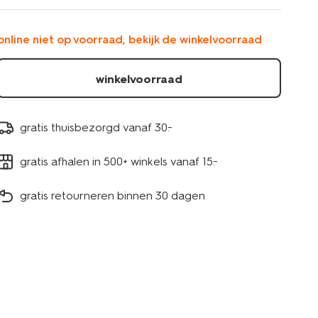
17.5cm-
-
-8-
online niet op voorraad, bekijk de winkelvoorraad
stuks-
14200557.html
winkelvoorraad
gratis thuisbezorgd vanaf 30.-
gratis afhalen in 500+ winkels vanaf 15.-
gratis retourneren binnen 30 dagen