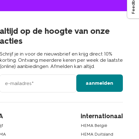
Feedback
winkel
bij
jou
in
de
buurt
altijd op de hoogte van onze
acties
Schrijf je in voor de nieuwsbrief en krijg direct 10%
korting. Ontvang meerdere keren per week de laatste
(online) aanbiedingen. Afmelden kan altijd.
e-
aanmelden
mailadres
A
internationaal
jf
HEMA België
EMA
HEMA Duitsland