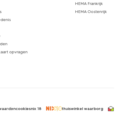
d
HEMA Frankrijk
s
HEMA Oostenrijk
denis
e
rden
kaart opvragen
waarden
cookies
nix 18
thuiswinkel waarborg