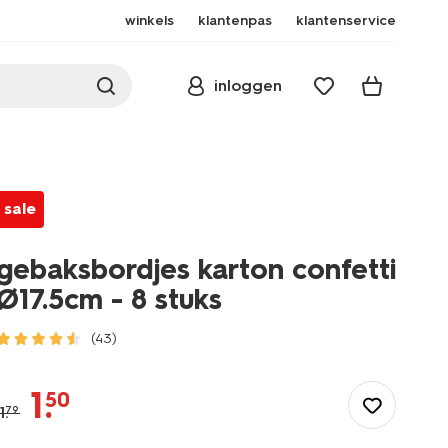
winkels
klantenpas
klantenservice
inloggen
sale
gebaksbordjes karton confetti
Ø17.5cm - 8 stuks
(43)
/feest-
cadeau/wegwerpservies/borden/gebaksbordjes-
1
.
50
karton-
1
.
79
confetti-