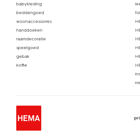
babykleding
le
beddengoed
fo
woonaccessoires
HE
handdoeken
HE
raamdecoratie
HE
speelgoed
HE
gebak
HE
koffie
HE
in
ni
pr