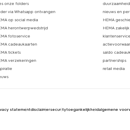
es onze folders
duurzaamhei
lder via Whatsapp ontvangen
nieuws en per
MA op social media
HEMA geschie
MA herontwerpwedstrijd
HEMA zakelijk
MA fotoservice
klantenservic
MA cadeaukaarten
actievoorwaa
MA tickets
saldo cadeau
MA verzekeringen
partnerships
spiratie
retail media
euws
ivacy statement
disclaimer
security
toegankelijkheid
algemene voor