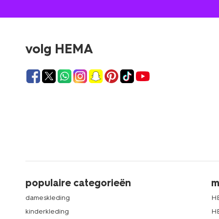
volg HEMA
populaire categorieën
m
dameskleding
H
kinderkleding
H