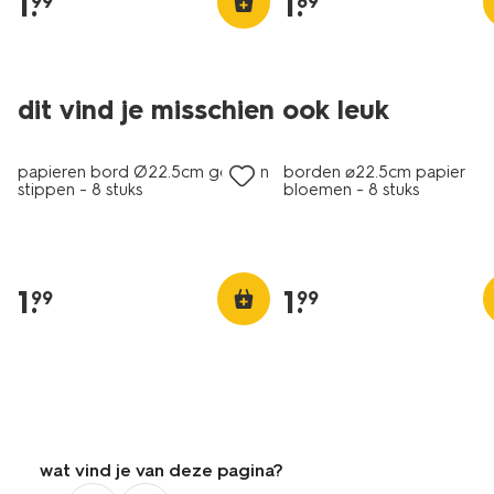
1
.
1
.
99
89
dit vind je misschien ook leuk
papieren bord Ø22.5cm gouden
borden ⌀22.5cm papier
stippen - 8 stuks
bloemen - 8 stuks
1
.
1
.
99
99
wat vind je van deze pagina?