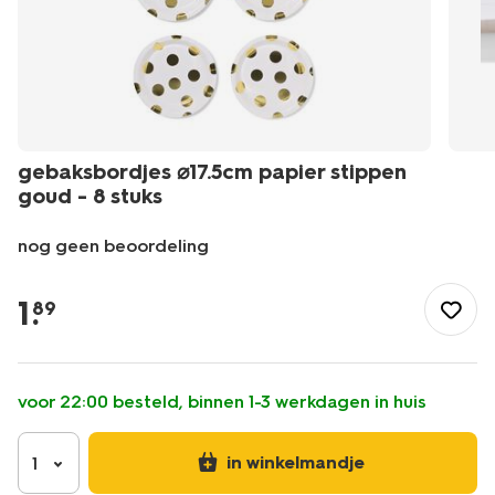
gebaksbordjes ⌀17.5cm papier stippen
goud - 8 stuks
nog geen beoordeling
/feest/tafeldecoratie/gebaksbordjes-
%E2%8C%8017.5cm-
1
.
89
papier-
stippen-
goud-
-
voor 22:00 besteld, binnen 1-3 werkdagen in huis
-8-
stuks-
14250304.html
in winkelmandje
1