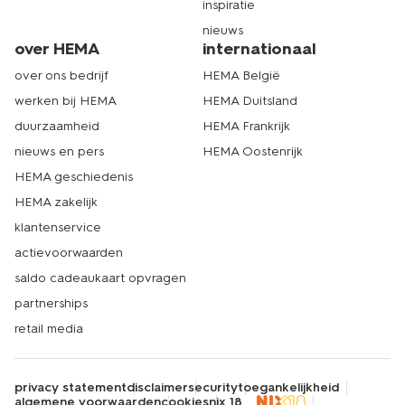
inspiratie
nieuws
over HEMA
internationaal
over ons bedrijf
HEMA België
werken bij HEMA
HEMA Duitsland
duurzaamheid
HEMA Frankrijk
nieuws en pers
HEMA Oostenrijk
HEMA geschiedenis
HEMA zakelijk
klantenservice
actievoorwaarden
saldo cadeaukaart opvragen
partnerships
retail media
privacy statement
disclaimer
security
toegankelijkheid
algemene voorwaarden
cookies
nix 18