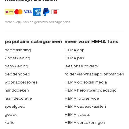
*afhankelijk van de gekozen bezorgopties
populaire categorieën
meer voor HEMA fans
dameskleding
HEMA app
kinderkleding
HEMA pas
babykleding
lees onze folders
beddengoed
folder via Whatsapp ontvangen
woonaccessoires
HEMA op social media
handdoeken
HEMA herontwerpwedstrijd
raamdecoratie
HEMA fotoservice
speelgoed
HEMA cadeaukaarten
gebak
HEMA tickets
koffie
HEMA verzekeringen