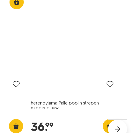
herenpyjama Palle poplin strepen
middenblauw
36
.
99