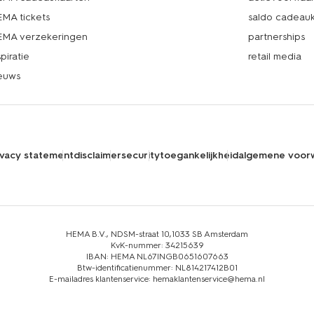
MA tickets
saldo cadeau
MA verzekeringen
partnerships
spiratie
retail media
euws
ivacy statement
disclaimer
security
toegankelijkheid
algemene voor
HEMA B.V., NDSM-straat 10,1033 SB Amsterdam
KvK-nummer: 34215639
IBAN: HEMA NL67INGB0651607663
Btw-identificatienummer: NL814217412B01
E-mailadres klantenservice: hemaklantenservice@hema.nl