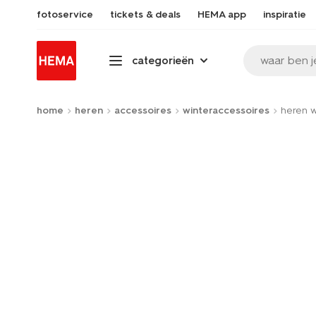
fotoservice
tickets & deals
HEMA app
inspiratie
waar ben j
categorieën
home
heren
accessoires
winteraccessoires
heren w
Product-
set
image