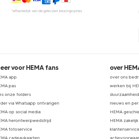
*afhankelijk van de gekozen bezorgopties
eer voor HEMA fans
over HEM
EMA app
over ons bedri
EMA pas
werken bij H
es onze folders
duurzaamhei
lder via Whatsapp ontvangen
nieuws en per
MA op social media
HEMA geschie
MA herontwerpwedstrijd
HEMA zakelijk
MA fotoservice
klantenservic
MA cadeaukaarten
actievoorwaa