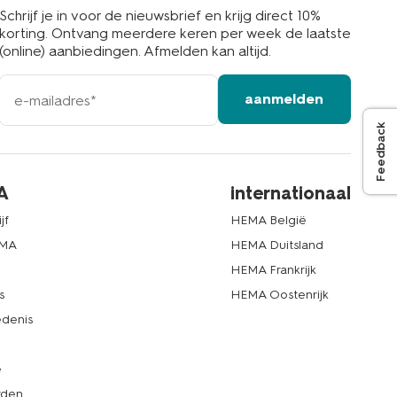
Schrijf je in voor de nieuwsbrief en krijg direct 10%
korting. Ontvang meerdere keren per week de laatste
(online) aanbiedingen. Afmelden kan altijd.
e-
aanmelden
mailadres
Feedback
A
internationaal
jf
HEMA België
EMA
HEMA Duitsland
d
HEMA Frankrijk
s
HEMA Oostenrijk
denis
e
rden