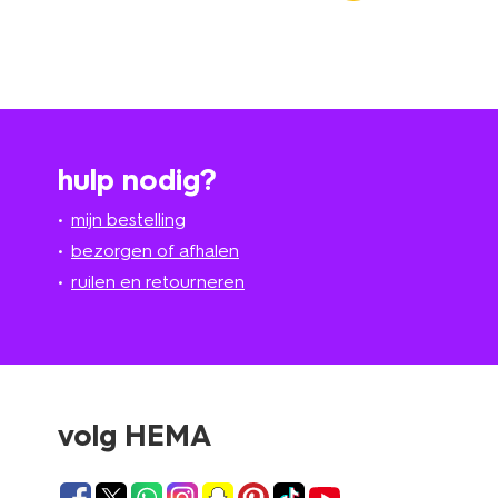
hulp nodig?
mijn bestelling
bezorgen of afhalen
ruilen en retourneren
volg HEMA