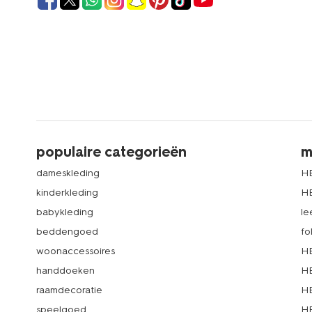
populaire categorieën
m
dameskleding
H
kinderkleding
H
babykleding
le
beddengoed
fo
woonaccessoires
HE
handdoeken
HE
raamdecoratie
HE
speelgoed
HE