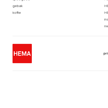
gebak
HE
koffie
HE
in
ni
pr