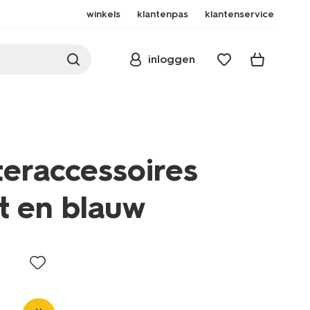
winkels
klantenpas
klantenservice
inloggen
teraccessoires
rt en blauw
essoires/handschoenen/heren-