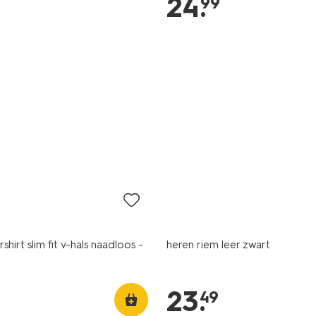
24
.
99
hirt slim fit v-hals naadloos -
heren riem leer zwart
23
.
49