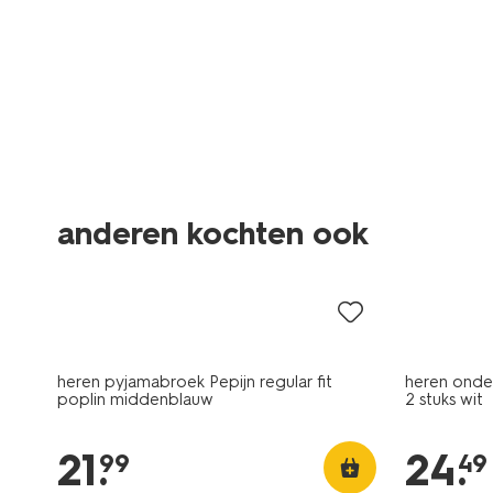
2 stuks
anderen kochten ook
2+1 gratis
heren pyjamabroek Pepijn regular fit
heren onders
poplin middenblauw
2 stuks wit
21
.
24
.
99
49