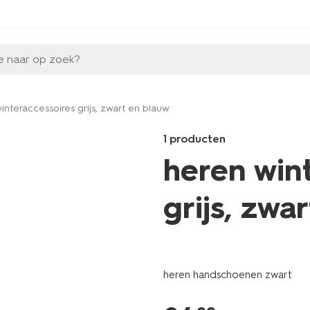
e naar op zoek?
interaccessoires grijs, zwart en blauw
1 producten
heren win
grijs, zwa
Products
/heren/accessoires/winteracc
handschoenen-
heren handschoenen zwart
zwart-
16531530BLACK.html