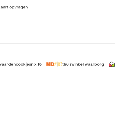
kaart opvragen
waarden
cookies
nix 18
thuiswinkel waarborg