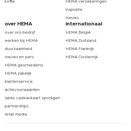
koffie
HEMA verzekeringen
inspiratie
nieuws
over HEMA
internationaal
over ons bedrijf
HEMA België
werken bij HEMA
HEMA Duitsland
duurzaamheid
HEMA Frankrijk
nieuws en pers
HEMA Oostenrijk
HEMA geschiedenis
HEMA zakelijk
klantenservice
actievoorwaarden
saldo cadeaukaart opvragen
partnerships
retail media