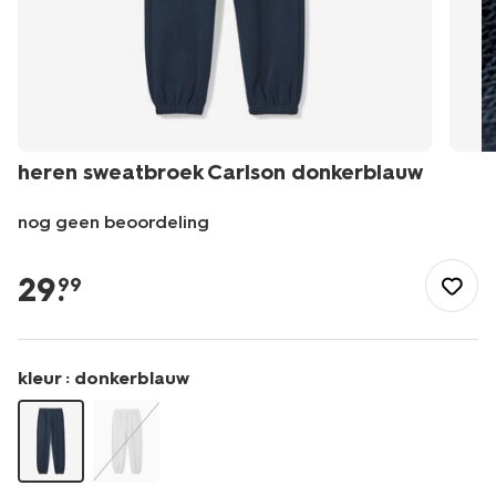
heren sweatbroek Carlson donkerblauw
nog geen beoordeling
/heren/herenkleding/broeken/joggingbroeken/heren-
sweatbroek-
29
.
99
carlson-
donkerblauw-
2101220DARKBLUE.html
kleur :
donkerblauw