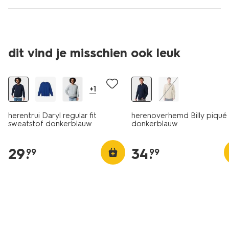
dit vind je misschien ook leuk
essential
+1
herentrui Daryl regular fit
herenoverhemd Billy piqué
sweatstof donkerblauw
donkerblauw
29
.
34
.
99
99