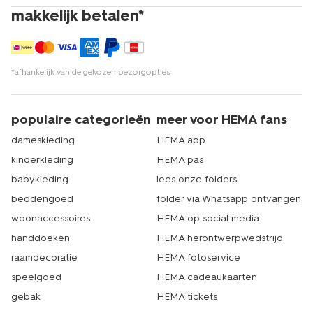
makkelijk betalen*
*afhankelijk van de gekozen bezorgopties
populaire categorieën
meer voor HEMA fans
dameskleding
HEMA app
kinderkleding
HEMA pas
babykleding
lees onze folders
beddengoed
folder via Whatsapp ontvangen
woonaccessoires
HEMA op social media
handdoeken
HEMA herontwerpwedstrijd
raamdecoratie
HEMA fotoservice
speelgoed
HEMA cadeaukaarten
gebak
HEMA tickets