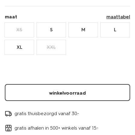
maat
maattabel
XS
S
M
L
XL
XXL
winkelvoorraad
gratis thuisbezorgd vanaf 30.-
gratis afhalen in 500+ winkels vanaf 15.-