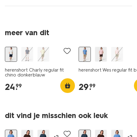
meer van dit
herenshort Charly regular fit
herenshort Wes regular fit 
chino donkerblauw
24
.
29
.
99
99
dit vind je misschien ook leuk
sale
sale
+2
+2