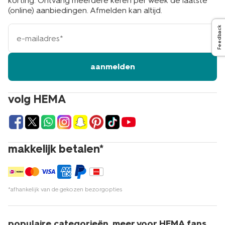
korting. Ontvang meerdere keren per week de laatste
(online) aanbiedingen. Afmelden kan altijd.
e-
Feedback
mailadres
aanmelden
volg HEMA
makkelijk betalen*
*afhankelijk van de gekozen bezorgopties
populaire categorieën
meer voor HEMA fans