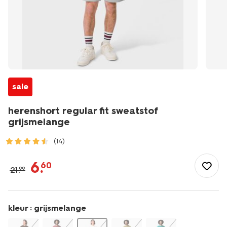
sale
herenshort regular fit sweatstof
grijsmelange
(14)
/heren/herenkleding/broeken/shorts/herenshort-
regular-
6
.
60
21
.
99
fit-
sweatstof-
grijsmelange-
2109980GREYMELANGE.html
kleur :
grijsmelange