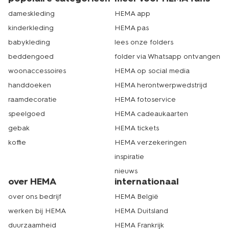
dameskleding
HEMA app
kinderkleding
HEMA pas
babykleding
lees onze folders
beddengoed
folder via Whatsapp ontvangen
woonaccessoires
HEMA op social media
handdoeken
HEMA herontwerpwedstrijd
raamdecoratie
HEMA fotoservice
speelgoed
HEMA cadeaukaarten
gebak
HEMA tickets
koffie
HEMA verzekeringen
inspiratie
nieuws
over HEMA
internationaal
over ons bedrijf
HEMA België
werken bij HEMA
HEMA Duitsland
duurzaamheid
HEMA Frankrijk