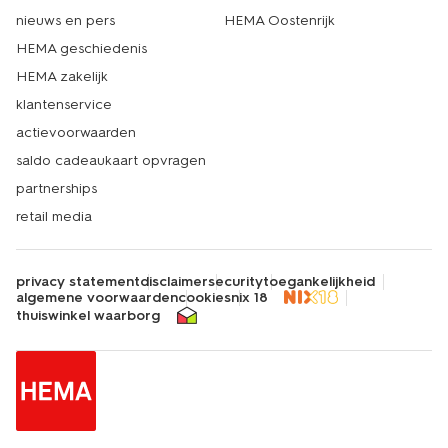
nieuws en pers
HEMA Oostenrijk
HEMA geschiedenis
HEMA zakelijk
klantenservice
actievoorwaarden
saldo cadeaukaart opvragen
partnerships
retail media
privacy statement
disclaimer
security
toegankelijkheid
algemene voorwaarden
cookies
nix 18
thuiswinkel waarborg