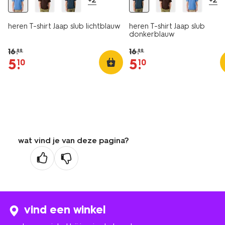
heren T-shirt Jaap slub lichtblauw
heren T-shirt Jaap slub
donkerblauw
16
.
16
.
99
99
5
.
5
.
10
10
wat vind je van deze pagina?
vind een winkel