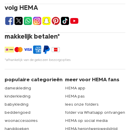
volg HEMA
makkelijk betalen*
*afhankelijk van de gekozen bezorgopties
populaire categorieën
meer voor HEMA fans
dameskleding
HEMA app
kinderkleding
HEMA pas
babykleding
lees onze folders
beddengoed
folder via Whatsapp ontvangen
woonaccessoires
HEMA op social media
handdoeken
HEMA herontwerpwedstrijd