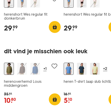
herenshort Wes regular fit
herenshort Wes regular fit 
donkerbruin
29
.
29
.
99
99
dit vind je misschien ook leuk
sale
sale
+1
+2
herenoverhemd Louis
heren T-shirt Jaap slub lich
middengroen
35
.
16
.
99
99
10
.
5
.
80
10