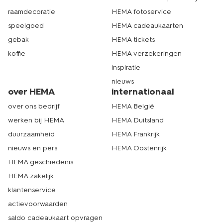
raamdecoratie
HEMA fotoservice
speelgoed
HEMA cadeaukaarten
gebak
HEMA tickets
koffie
HEMA verzekeringen
inspiratie
nieuws
over HEMA
internationaal
over ons bedrijf
HEMA België
werken bij HEMA
HEMA Duitsland
duurzaamheid
HEMA Frankrijk
nieuws en pers
HEMA Oostenrijk
HEMA geschiedenis
HEMA zakelijk
klantenservice
actievoorwaarden
saldo cadeaukaart opvragen