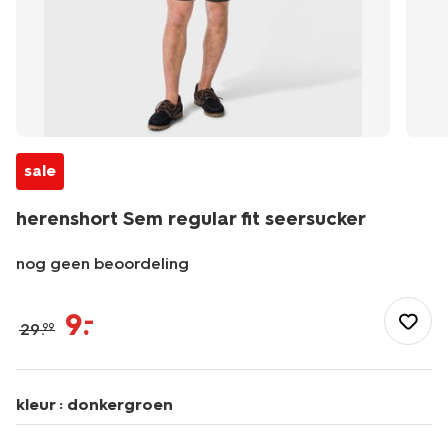
sale
herenshort Sem regular fit seersucker
nog geen beoordeling
/heren/herenkleding/broeken/shorts/herenshort-
sem-
9
.
–
29
.
99
regular-
fit-
seersucker-
2132333.html
kleur :
donkergroen