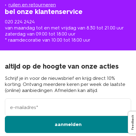
buurt
ruilen en retourneren
bel onze klantenservice
020 224 2424
van maandag tot en met vrijdag van 8.30 tot 21.00 uur
zaterdag van 09.00 tot 18.00 uur
* raamdecoratie van 10.00 tot 18.00 uur
altijd op de hoogte van onze acties
Schrijf je in voor de nieuwsbrief en krijg direct 10%
korting. Ontvang meerdere keren per week de laatste
(online) aanbiedingen. Afmelden kan altijd.
e-
mailadres
Feedback
aanmelden