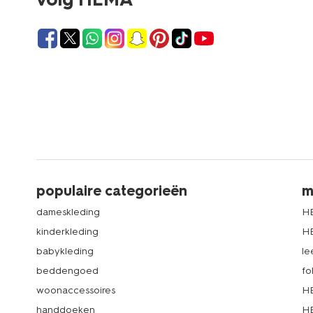
populaire categorieën
m
dameskleding
H
kinderkleding
H
babykleding
le
beddengoed
fo
woonaccessoires
HE
handdoeken
HE