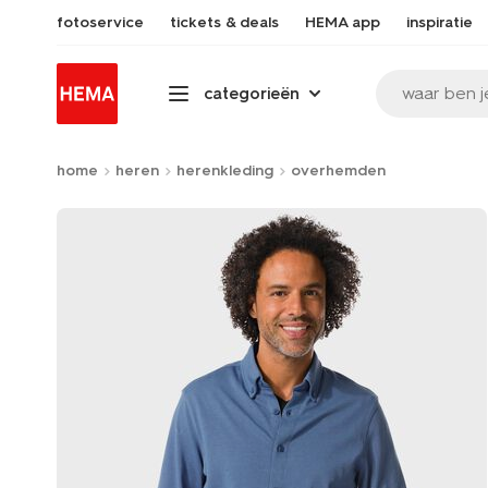
fotoservice
tickets & deals
HEMA app
inspiratie
waar ben j
categorieën
home
heren
herenkleding
overhemden