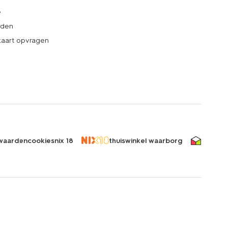
e
rden
kaart opvragen
waarden
cookies
nix 18
thuiswinkel waarborg