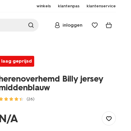
winkels
klantenpas
klantenservice
inloggen
laag geprijsd
herenoverhemd Billy jersey
middenblauw
(26)
/heren/herenkleding/overhemden/herenoverhemd-
billy-
N/A
jersey-
middenblauw-