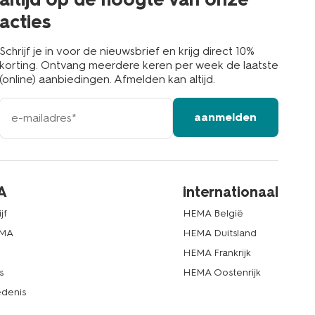
acties
Schrijf je in voor de nieuwsbrief en krijg direct 10%
korting. Ontvang meerdere keren per week de laatste
(online) aanbiedingen. Afmelden kan altijd.
e-
aanmelden
mailadres
A
internationaal
jf
HEMA België
EMA
HEMA Duitsland
d
HEMA Frankrijk
s
HEMA Oostenrijk
denis