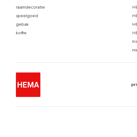
raamdecoratie
HE
speelgoed
HE
gebak
HE
koffie
HE
in
ni
pr