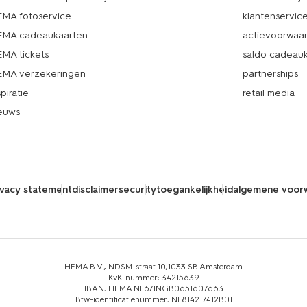
MA fotoservice
klantenservic
MA cadeaukaarten
actievoorwaa
MA tickets
saldo cadeau
MA verzekeringen
partnerships
spiratie
retail media
euws
ivacy statement
disclaimer
security
toegankelijkheid
algemene voor
HEMA B.V., NDSM-straat 10,1033 SB Amsterdam
KvK-nummer: 34215639
IBAN: HEMA NL67INGB0651607663
Btw-identificatienummer: NL814217412B01