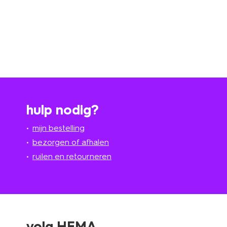
hulp nodig?
mijn bestelling
bezorgen of afhalen
ruilen en retourneren
volg HEMA