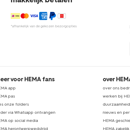
*afhankelijk van de gekozen bezorgopties
eer voor HEMA fans
over HEM
EMA app
over ons bedri
EMA pas
werken bij H
es onze folders
duurzaamhei
lder via Whatsapp ontvangen
nieuws en per
MA op social media
HEMA geschie
MA herontwerpwedstrijd
HEMA zakelijk