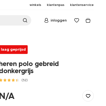
winkels
klantenpas
klantenservice
inloggen
laag geprijsd
heren polo gebreid
donkergrijs
(52)
/heren/herenkleding/polos/heren-
polo-
N/A
gebreid-
donkergrijs-