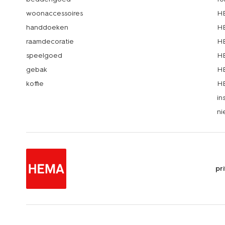
woonaccessoires
HE
handdoeken
HE
raamdecoratie
HE
speelgoed
HE
gebak
HE
koffie
HE
in
ni
pr