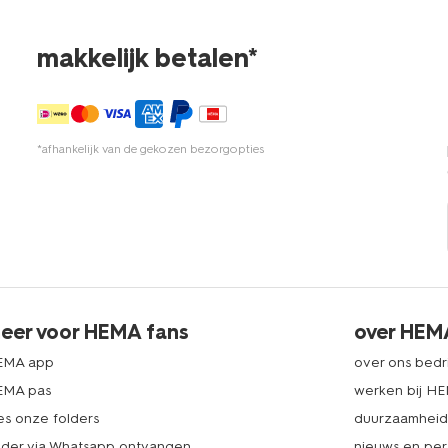
makkelijk betalen*
*afhankelijk van de gekozen bezorgopties
eer voor HEMA fans
over HEM
EMA app
over ons bedri
EMA pas
werken bij H
es onze folders
duurzaamhei
lder via Whatsapp ontvangen
nieuws en per