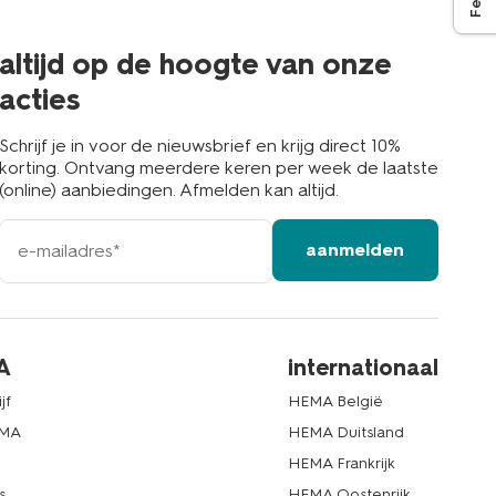
de
buurt
altijd op de hoogte van onze
acties
Schrijf je in voor de nieuwsbrief en krijg direct 10%
korting. Ontvang meerdere keren per week de laatste
(online) aanbiedingen. Afmelden kan altijd.
e-
aanmelden
mailadres
A
internationaal
jf
HEMA België
EMA
HEMA Duitsland
d
HEMA Frankrijk
s
HEMA Oostenrijk