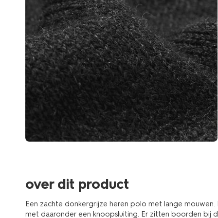
over dit product
Een zachte donkergrijze heren polo met lange mouwen. D
met daaronder een knoopsluiting. Er zitten boorden bij