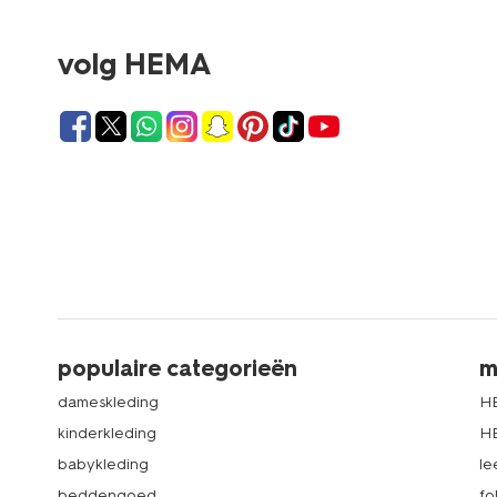
volg HEMA
populaire categorieën
m
dameskleding
H
kinderkleding
H
babykleding
le
beddengoed
fo