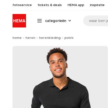
fotoservice
tickets & deals
HEMA app
inspiratie
waar ben j
categorieën
home
heren
herenkleding
polo's