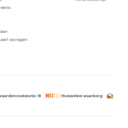
denis
e
rden
kaart opvragen
waarden
cookies
nix 18
thuiswinkel waarborg