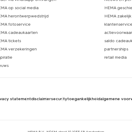
MA op social media
HEMA geschie
MA herontwerpwedstrijd
HEMA zakelijk
MA fotoservice
klantenservic
MA cadeaukaarten
actievoorwaa
MA tickets
saldo cadeau
MA verzekeringen
partnerships
spiratie
retail media
euws
ivacy statement
disclaimer
security
toegankelijkheid
algemene voor
HEMA B.V., NDSM-straat 10,1033 SB Amsterdam