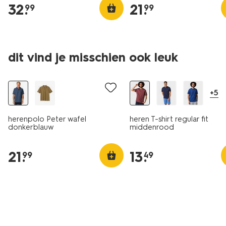
32
.
21
.
99
99
dit vind je misschien ook leuk
nieuw
+5
herenpolo Peter wafel
heren T-shirt regular fit
donkerblauw
middenrood
21
.
13
.
99
49