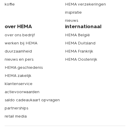
koffie
HEMA verzekeringen
inspiratie
nieuws
over HEMA
internationaal
over ons bedrijf
HEMA België
werken bij HEMA
HEMA Duitsland
duurzaamheid
HEMA Frankrijk
nieuws en pers
HEMA Oostenrijk
HEMA geschiedenis
HEMA zakelijk
klantenservice
actievoorwaarden
saldo cadeaukaart opvragen
partnerships
retail media