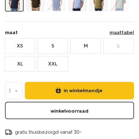
maat
maattabel
XS
S
M
L
XL
XXL
in winkelmandje
1
winkelvoorraad
gratis thuisbezorgd vanaf 30.-