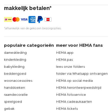
makkelijk betalen*
*afhankelijk van de gekozen bezorgopties
populaire categorieën
meer voor HEMA fans
dameskleding
HEMA app
kinderkleding
HEMA pas
babykleding
lees onze folders
beddengoed
folder via Whatsapp ontvangen
woonaccessoires
HEMA op social media
handdoeken
HEMA herontwerpwedstrijd
raamdecoratie
HEMA fotoservice
speelgoed
HEMA cadeaukaarten
gebak
HEMA tickets