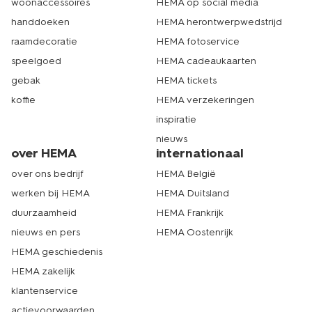
woonaccessoires
HEMA op social media
handdoeken
HEMA herontwerpwedstrijd
raamdecoratie
HEMA fotoservice
speelgoed
HEMA cadeaukaarten
gebak
HEMA tickets
koffie
HEMA verzekeringen
inspiratie
nieuws
over HEMA
internationaal
over ons bedrijf
HEMA België
werken bij HEMA
HEMA Duitsland
duurzaamheid
HEMA Frankrijk
nieuws en pers
HEMA Oostenrijk
HEMA geschiedenis
HEMA zakelijk
klantenservice
actievoorwaarden