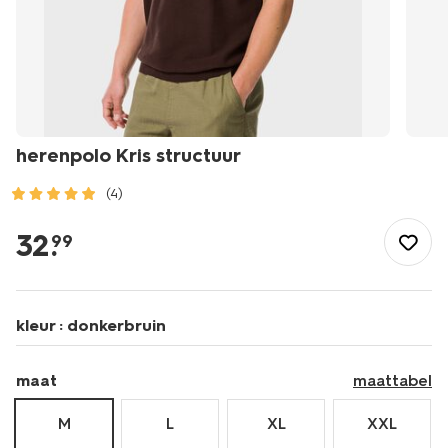
herenpolo Kris structuur
(4)
/heren/herenkleding/polos/herenpolo-
kris-
32
.
99
structuur-
2189151.html
kleur :
donkerbruin
maat
maattabel
M
L
XL
XXL