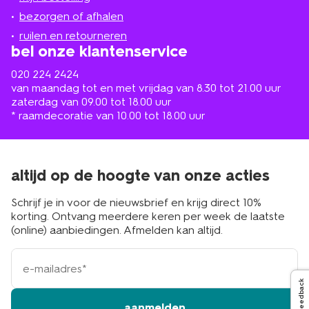
in
de
bezorgen of afhalen
buurt
ruilen en retourneren
bel onze klantenservice
020 224 2424
van maandag tot en met vrijdag van 8.30 tot 21.00 uur
zaterdag van 09.00 tot 18.00 uur
* raamdecoratie van 10.00 tot 18.00 uur
altijd op de hoogte van onze acties
Schrijf je in voor de nieuwsbrief en krijg direct 10%
korting. Ontvang meerdere keren per week de laatste
(online) aanbiedingen. Afmelden kan altijd.
e-
mailadres
Feedback
aanmelden