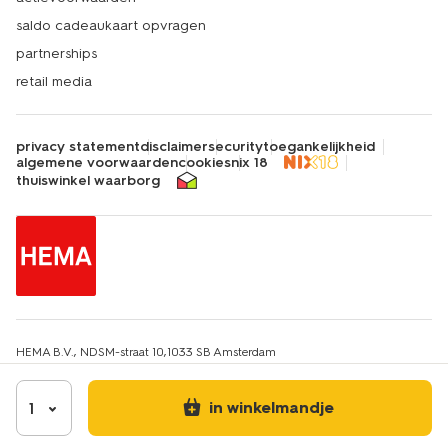
saldo cadeaukaart opvragen
partnerships
retail media
privacy statement
disclaimer
security
toegankelijkheid
algemene voorwaarden
cookies
nix 18
thuiswinkel waarborg
HEMA B.V., NDSM-straat 10,1033 SB Amsterdam
KvK-nummer: 34215639
IBAN: HEMA NL67INGB0651607663
Btw-identificatienummer: NL814217412B01
in winkelmandje
1
E-mailadres klantenservice: hemaklantenservice@hema.nl