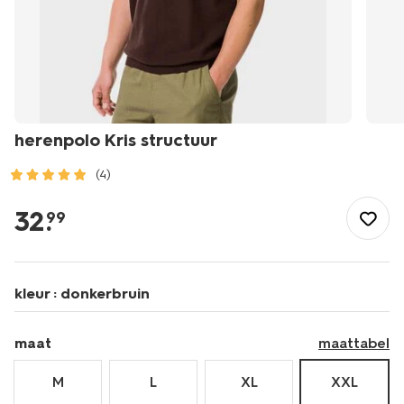
herenpolo Kris structuur
(4)
/heren/herenkleding/polos/herenpolo-
kris-
32
.
99
structuur-
2189154.html
kleur :
donkerbruin
maat
maattabel
M
L
XL
XXL