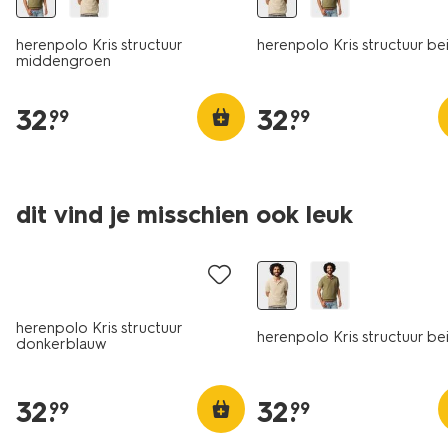
herenpolo Kris structuur
herenpolo Kris structuur be
middengroen
32
.
32
.
99
99
dit vind je misschien ook leuk
herenpolo Kris structuur
herenpolo Kris structuur be
donkerblauw
32
.
32
.
99
99