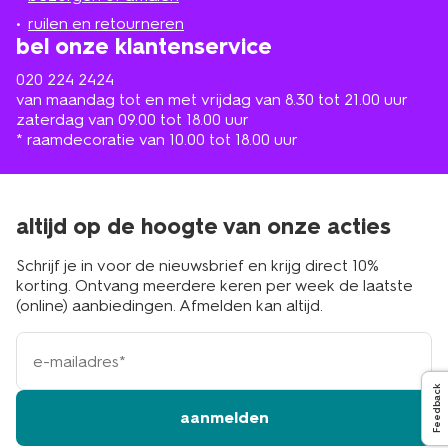
buurt
ruilen en retourneren
bel onze klantenservice
020 224 2424
van maandag tot en met vrijdag van 8.30 tot 21.00 uur
zaterdag van 09.00 tot 18.00 uur
* raamdecoratie van 10.00 tot 18.00 uur
altijd op de hoogte van onze acties
Schrijf je in voor de nieuwsbrief en krijg direct 10%
korting. Ontvang meerdere keren per week de laatste
(online) aanbiedingen. Afmelden kan altijd.
e-
mailadres
Feedback
aanmelden