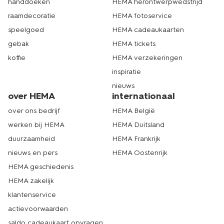
handdoeken
HEMA herontwerpwedstrijd
raamdecoratie
HEMA fotoservice
speelgoed
HEMA cadeaukaarten
gebak
HEMA tickets
koffie
HEMA verzekeringen
inspiratie
nieuws
over HEMA
internationaal
over ons bedrijf
HEMA België
werken bij HEMA
HEMA Duitsland
duurzaamheid
HEMA Frankrijk
nieuws en pers
HEMA Oostenrijk
HEMA geschiedenis
HEMA zakelijk
klantenservice
actievoorwaarden
saldo cadeaukaart opvragen