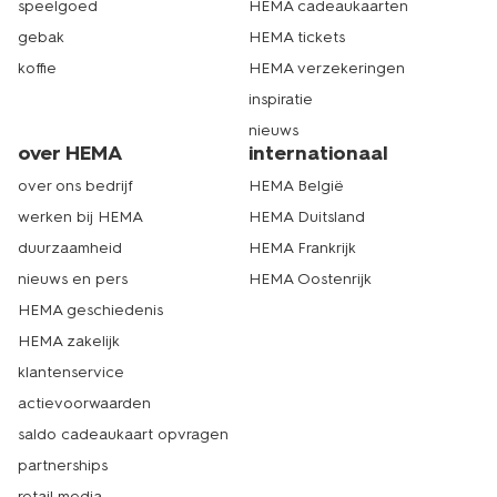
speelgoed
HEMA cadeaukaarten
gebak
HEMA tickets
koffie
HEMA verzekeringen
inspiratie
nieuws
over HEMA
internationaal
over ons bedrijf
HEMA België
werken bij HEMA
HEMA Duitsland
duurzaamheid
HEMA Frankrijk
nieuws en pers
HEMA Oostenrijk
HEMA geschiedenis
HEMA zakelijk
klantenservice
actievoorwaarden
saldo cadeaukaart opvragen
partnerships
retail media