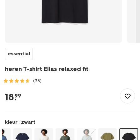
essential
heren T-shirt Elias relaxed fit
(38)
/heren/herenkleding/shirts/heren-
t-
18
.
99
shirt-
elias-
relaxed-
fit-
kleur :
zwart
-2129976.html