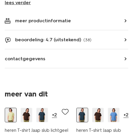
lees verder
meer productinformatie
beoordeling: 4.7 (uitstekend)
(38)
contactgegevens
meer van dit
sale
sale
+2
+2
heren T-shirt Jaap slub lichtgeel
heren T-shirt Jaap slub