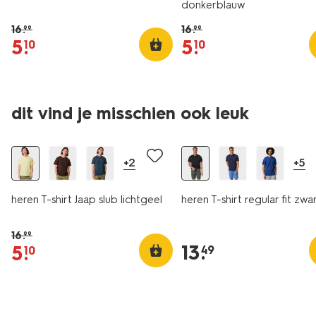
donkerblauw
16
.
16
.
99
99
5
.
5
.
10
10
essential
dit vind je misschien ook leuk
sale
2 voor 21.99
+2
+5
heren T-shirt Jaap slub lichtgeel
heren T-shirt regular fit zwa
16
.
99
13
.
5
.
49
10