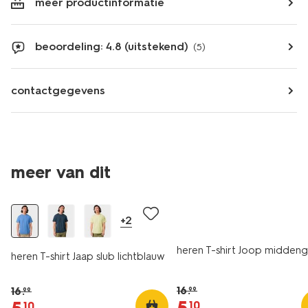
meer productinformatie
beoordeling: 4.8 (uitstekend)
(5)
contactgegevens
meer van dit
sale
sale
+2
heren T-shirt Joop midden
heren T-shirt Jaap slub lichtblauw
16
.
16
.
99
99
10
10