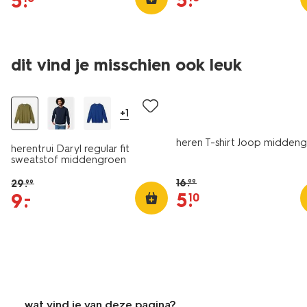
5
.
5
.
essential
dit vind je misschien ook leuk
sale
sale
+1
heren T-shirt Joop midden
herentrui Daryl regular fit
sweatstof middengroen
16
.
29
.
99
99
5
.
9
.
–
10
wat vind je van deze pagina?