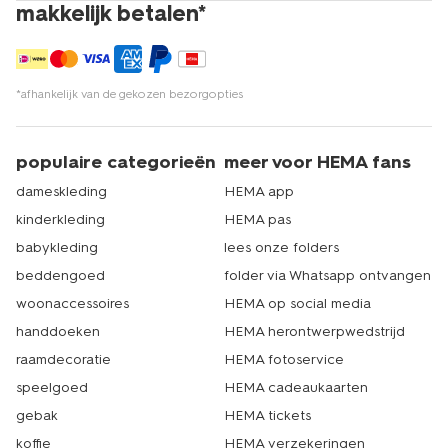
makkelijk betalen*
*afhankelijk van de gekozen bezorgopties
populaire categorieën
meer voor HEMA fans
dameskleding
HEMA app
kinderkleding
HEMA pas
babykleding
lees onze folders
beddengoed
folder via Whatsapp ontvangen
woonaccessoires
HEMA op social media
handdoeken
HEMA herontwerpwedstrijd
raamdecoratie
HEMA fotoservice
speelgoed
HEMA cadeaukaarten
gebak
HEMA tickets
koffie
HEMA verzekeringen