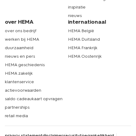
inspiratie
nieuws
over HEMA
internationaal
over ons bedrijf
HEMA België
werken bij HEMA
HEMA Duitsland
duurzaamheid
HEMA Frankrijk
nieuws en pers
HEMA Oostenrijk
HEMA geschiedenis
HEMA zakelijk
klantenservice
actievoorwaarden
saldo cadeaukaart opvragen
partnerships
retail media
privacy statement
disclaimer
security
toegankelijkheid