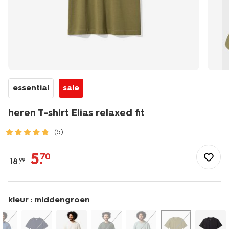
essential
sale
heren T-shirt Elias relaxed fit
(5)
/heren/herenkleding/shirts/heren-
t-
5
.
70
18
.
99
shirt-
elias-
relaxed-
fit-
kleur :
middengroen
2129963.html