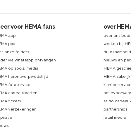
eer voor HEMA fans
over HEM
EMA app
over ons bedri
EMA pas
werken bij H
es onze folders
duurzaamhei
lder via Whatsapp ontvangen
nieuws en per
MA op social media
HEMA geschie
MA herontwerpwedstrijd
HEMA zakelijk
MA fotoservice
klantenservic
MA cadeaukaarten
actievoorwaa
MA tickets
saldo cadeau
MA verzekeringen
partnerships
spiratie
retail media
euws