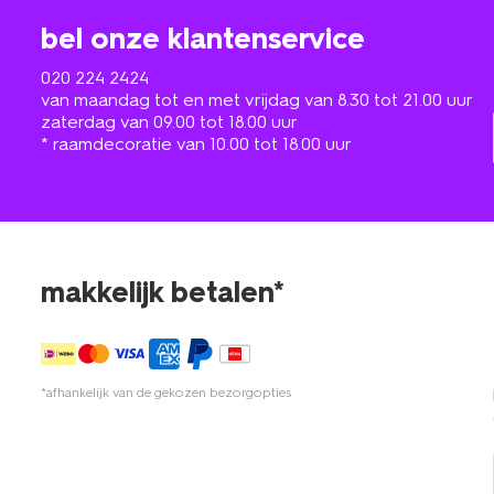
bel onze klantenservice
020 224 2424
van maandag tot en met vrijdag van 8.30 tot 21.00 uur
zaterdag van 09.00 tot 18.00 uur
* raamdecoratie van 10.00 tot 18.00 uur
makkelijk betalen*
*afhankelijk van de gekozen bezorgopties