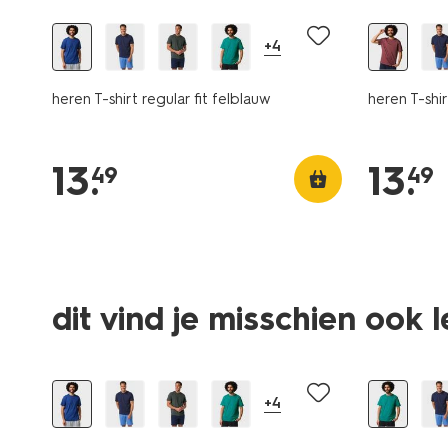
+4
heren T-shirt regular fit felblauw
heren T-shi
13
.
13
.
49
49
essential
essential
dit vind je misschien ook 
2 voor 21.99
sale
+4