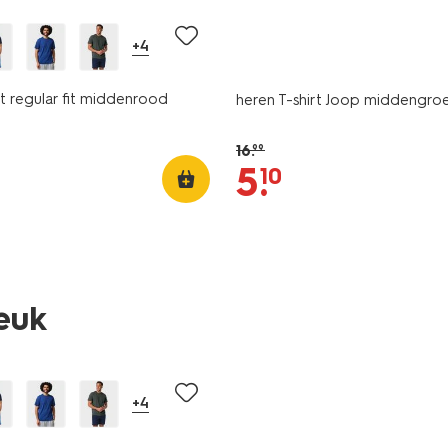
+4
rt regular fit middenrood
heren T-shirt Joop middengro
16
.
99
5
.
10
leuk
sale
+4