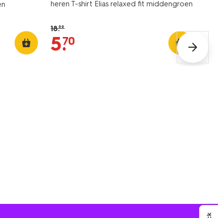
heren T-shirt Elias relaxed fit middengroen
en
18
.
99
5
.
70