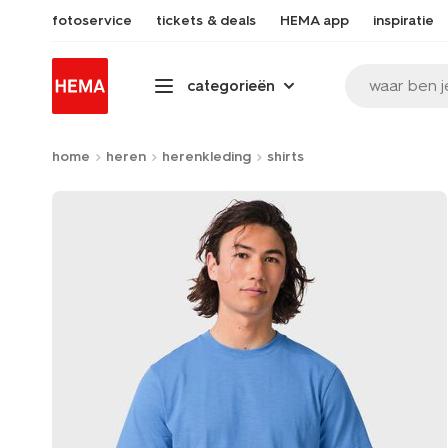
fotoservice
tickets & deals
HEMA app
inspiratie
waar ben j
categorieën
home
heren
herenkleding
shirts