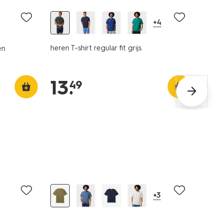
+4
heren T-shirt regular fit grijs
en
13
.
49
essential
sale
+3