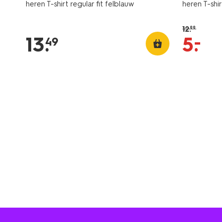
heren T-shirt regular fit felblauw
heren T-shir
12
.
99
–
13
.
5
.
49