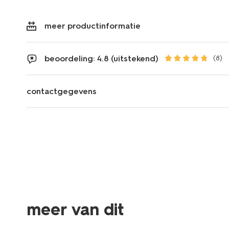
meer productinformatie
beoordeling: 4.8 (uitstekend)
(8)
contactgegevens
essential
meer van dit
2 voor 21.99