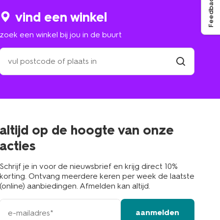
Feedback
vind een winkel
zoek een winkel bij jou in de buurt
zoek
een
winkel
vind
winkel
bij
jou
in
de
buurt
altijd op de hoogte van onze
acties
Schrijf je in voor de nieuwsbrief en krijg direct 10%
korting. Ontvang meerdere keren per week de laatste
(online) aanbiedingen. Afmelden kan altijd.
e-
aanmelden
mailadres