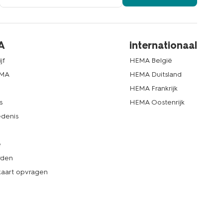
A
internationaal
jf
HEMA België
EMA
HEMA Duitsland
d
HEMA Frankrijk
s
HEMA Oostenrijk
denis
e
rden
kaart opvragen