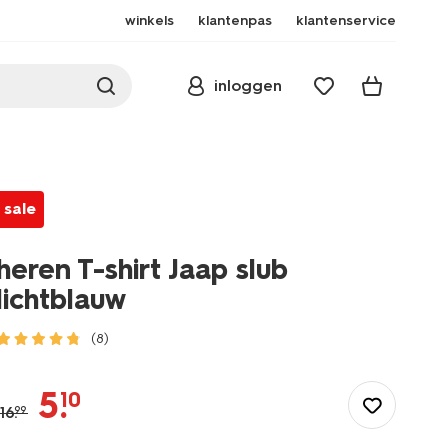
winkels
klantenpas
klantenservice
inloggen
sale
heren T-shirt Jaap slub
lichtblauw
(8)
/heren/herenkleding/shirts/heren-
t-
5
.
10
shirt-
16
.
99
jaap-