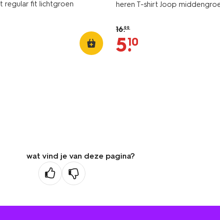
t regular fit lichtgroen
heren T-shirt Joop middengro
16
.
99
5
.
10
wat vind je van deze pagina?