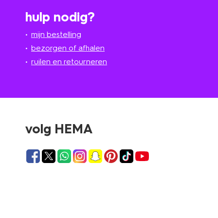
hulp nodig?
mijn bestelling
bezorgen of afhalen
ruilen en retourneren
volg HEMA