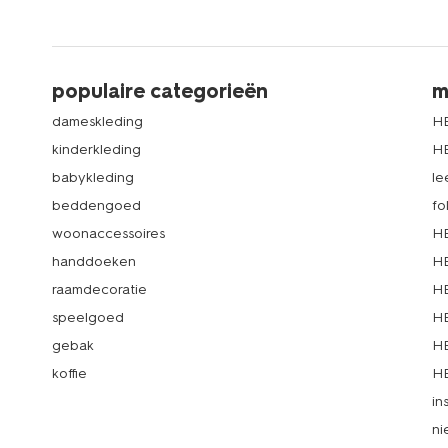
populaire categorieën
m
dameskleding
H
kinderkleding
H
babykleding
le
beddengoed
fo
woonaccessoires
HE
handdoeken
HE
raamdecoratie
HE
speelgoed
HE
gebak
HE
koffie
HE
in
ni