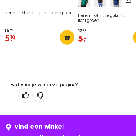
heren T-shirt Joop middengroen
heren T-shirt regular fit
lichtgroen
16
.
12
.
99
99
5
.
5
.
–
10
wat vind je van deze pagina?
vind een winkel