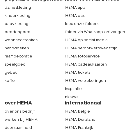
dameskleding
HEMA app
kinderkleding
HEMA pas
babykleding
lees onze folders
beddengoed
folder via Whatsapp ontvangen
woonaccessoires
HEMA op social media
handdoeken
HEMA herontwerpwedstrijd
raamdecoratie
HEMA fotoservice
speelgoed
HEMA cadeaukaarten
gebak
HEMA tickets
koffie
HEMA verzekeringen
inspiratie
nieuws
over HEMA
internationaal
over ons bedrijf
HEMA België
werken bij HEMA
HEMA Duitsland
duurzaamheid
HEMA Frankrijk