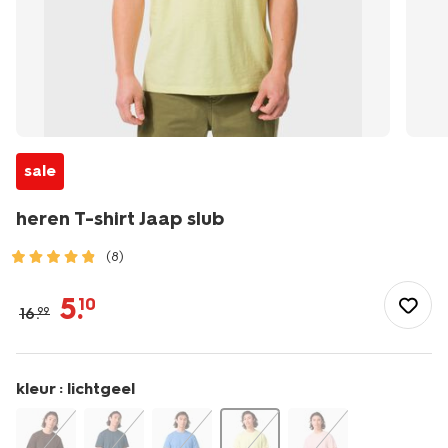
sale
heren T-shirt Jaap slub
(8)
/heren/herenkleding/shirts/heren-
t-
5
.
10
16
.
99
shirt-
jaap-
slub-
2178844.html
kleur :
lichtgeel