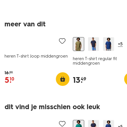
essential
meer van dit
sale
2 voor 21.99
+5
heren T-shirt Joop middengroen
heren T-shirt regular fit
middengroen
16
.
99
5
.
13
.
10
49
essential
dit vind je misschien ook leuk
sale
sale
+5