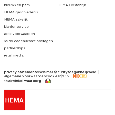
nieuws en pers
HEMA Oostenrijk
HEMA geschiedenis
HEMA zakelijk
klantenservice
actievoorwaarden
saldo cadeaukaart opvragen
partnerships
retail media
privacy statement
disclaimer
security
toegankelijkheid
algemene voorwaarden
cookies
nix 18
thuiswinkel waarborg