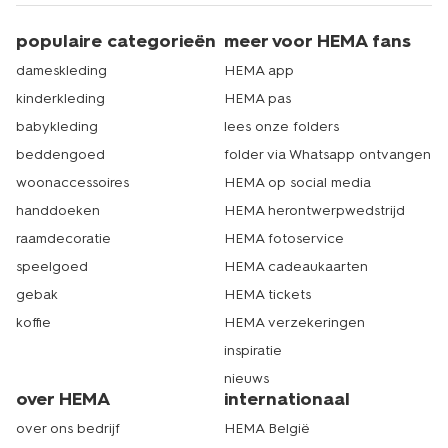
populaire categorieën
meer voor HEMA fans
dameskleding
HEMA app
kinderkleding
HEMA pas
babykleding
lees onze folders
beddengoed
folder via Whatsapp ontvangen
woonaccessoires
HEMA op social media
handdoeken
HEMA herontwerpwedstrijd
raamdecoratie
HEMA fotoservice
speelgoed
HEMA cadeaukaarten
gebak
HEMA tickets
koffie
HEMA verzekeringen
inspiratie
nieuws
over HEMA
internationaal
over ons bedrijf
HEMA België