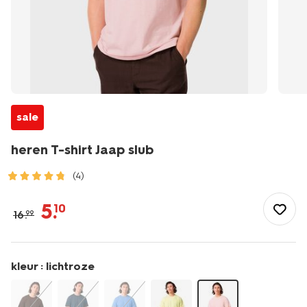
sale
heren T-shirt Jaap slub
(4)
/heren/herenkleding/shirts/heren-
t-
5
.
10
16
.
99
shirt-
jaap-
slub-
2178863.html
kleur :
lichtroze