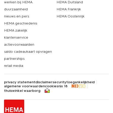
werken bij HEMA
HEMA Duitsland
duurzaamheid
HEMA Frankrijk
nieuws en pers
HEMA Oostenrijk
HEMA geschiedenis
HEMA zakelijk
klantenservice
actievoorwaarden
saldo cadeaukaart opvragen
partnerships
retail media
privacy statement
disclaimer
security
toegankelijkheid
algemene voorwaarden
cookies
nix 18
thuiswinkel waarborg