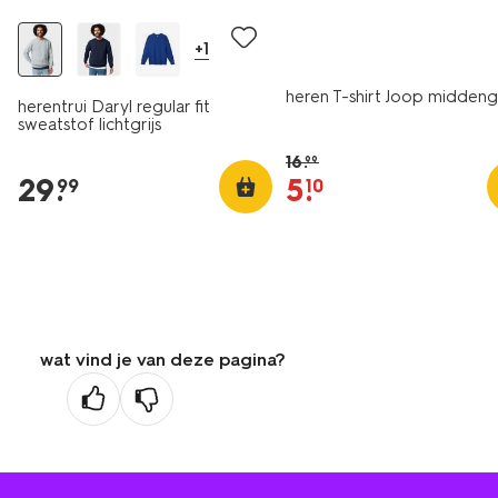
+1
heren T-shirt Joop midden
herentrui Daryl regular fit
sweatstof lichtgrijs
16
.
99
29
.
5
.
99
10
wat vind je van deze pagina?