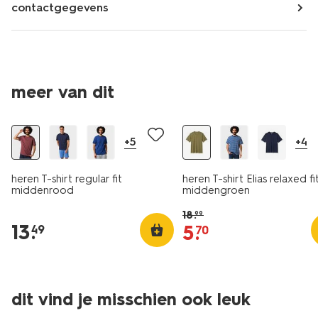
contactgegevens
essential
meer van dit
sale
+5
+4
heren T-shirt regular fit
heren T-shirt Elias relaxed fi
middenrood
middengroen
18
.
99
13
.
5
.
49
70
dit vind je misschien ook leuk
essential
sale