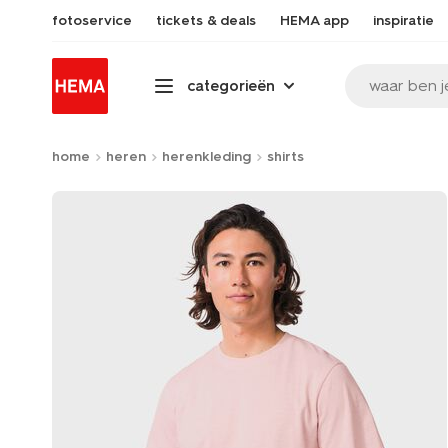
fotoservice
tickets & deals
HEMA app
inspiratie
waar ben j
categorieën
home
heren
herenkleding
shirts