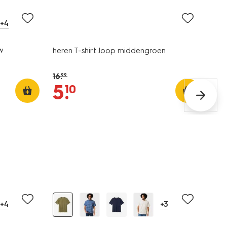
+4
uw
heren T-shirt Joop middengroen
16
.
99
5
.
10
essential
sale
+4
+3