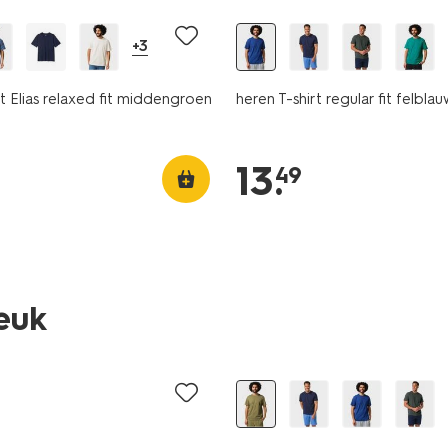
+3
rt Elias relaxed fit middengroen
heren T-shirt regular fit felbla
13
.
49
essential
leuk
2 voor 21.99