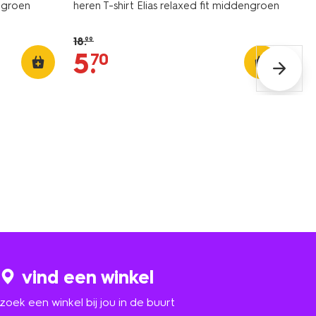
engroen
heren T-shirt Elias relaxed fit middengroen
18
.
99
5
.
70
vind een winkel
zoek een winkel bij jou in de buurt