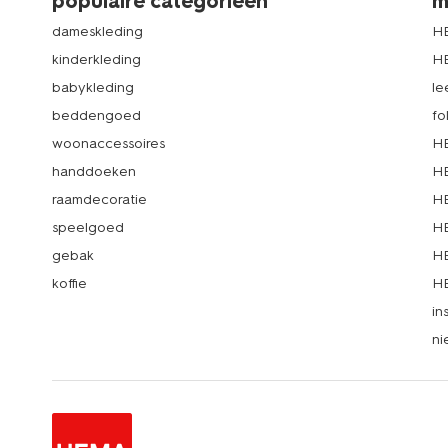
populaire categorieën
m
dameskleding
H
kinderkleding
H
babykleding
le
beddengoed
fo
woonaccessoires
HE
handdoeken
HE
raamdecoratie
HE
speelgoed
HE
gebak
HE
koffie
HE
in
ni