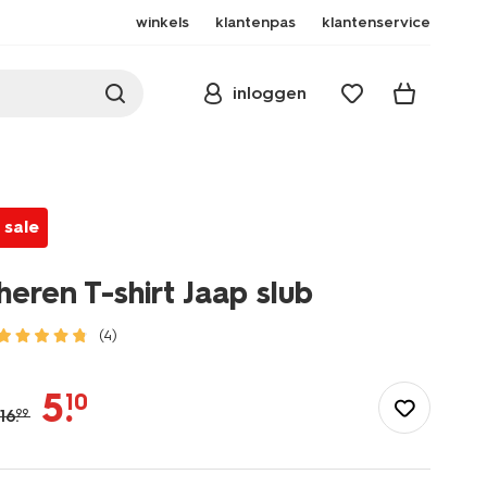
winkels
klantenpas
klantenservice
inloggen
sale
heren T-shirt Jaap slub
(4)
/heren/herenkleding/shirts/heren-
t-
5
.
10
shirt-
16
.
99
jaap-
slub-
2178865.html