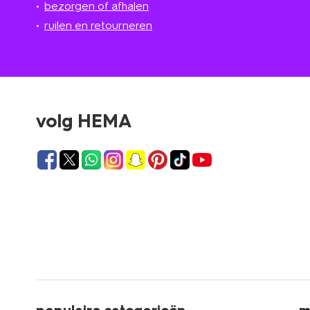
bezorgen of afhalen
ruilen en retourneren
volg HEMA