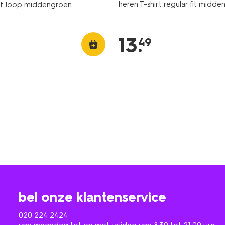
heren T-shirt regular fit midd
irt Joop middengroen
13
.
49
bel onze klantenservice
020 224 2424