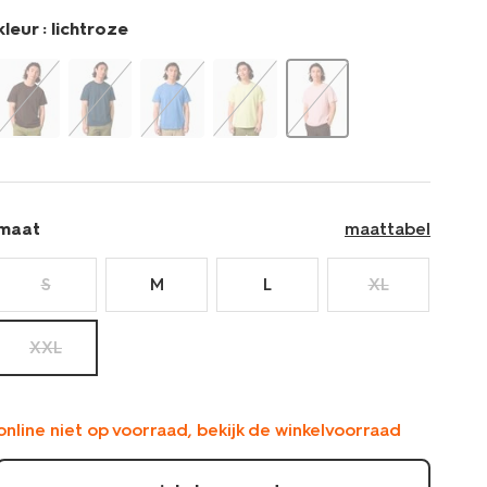
kleur :
lichtroze
maat
maattabel
S
M
L
XL
XXL
online niet op voorraad, bekijk de winkelvoorraad