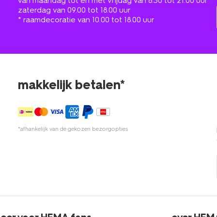
van maandag tot en met vrijdag van 8.30 tot 21.00 uur
zaterdag van 09.00 tot 18.00 uur
* raamdecoratie van 10.00 tot 18.00 uur
makkelijk betalen*
*afhankelijk van de gekozen bezorgopties