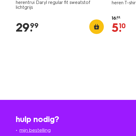
herentrui Daryl regular fit sweatstof
heren T-sh
lichtgrijs
16
.
99
29
.
5
.
99
10
hulp nodig?
mijn bestelling