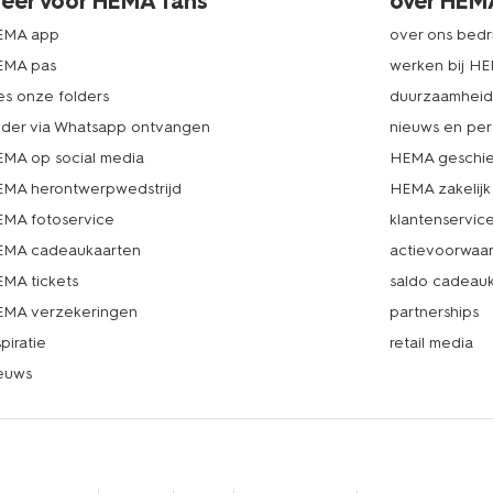
eer voor HEMA fans
over HEM
EMA app
over ons bedri
EMA pas
werken bij H
es onze folders
duurzaamhei
lder via Whatsapp ontvangen
nieuws en per
MA op social media
HEMA geschie
MA herontwerpwedstrijd
HEMA zakelijk
MA fotoservice
klantenservic
MA cadeaukaarten
actievoorwaa
MA tickets
saldo cadeau
MA verzekeringen
partnerships
spiratie
retail media
euws