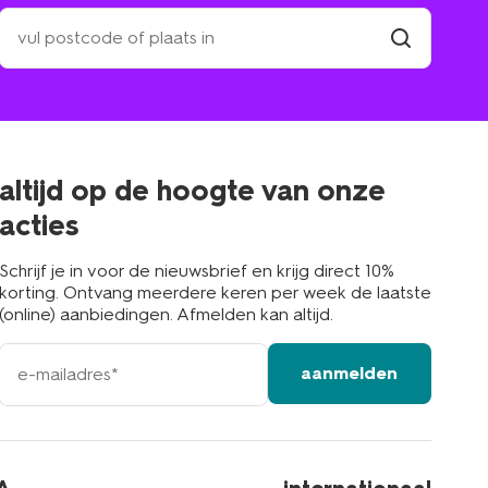
zoek
een
winkel
vind
winkel
bij
jou
in
de
buurt
altijd op de hoogte van onze
acties
Schrijf je in voor de nieuwsbrief en krijg direct 10%
korting. Ontvang meerdere keren per week de laatste
(online) aanbiedingen. Afmelden kan altijd.
e-
aanmelden
mailadres