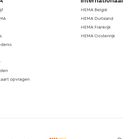
A
internationaal
jf
HEMA België
EMA
HEMA Duitsland
d
HEMA Frankrijk
s
HEMA Oostenrijk
denis
e
rden
kaart opvragen