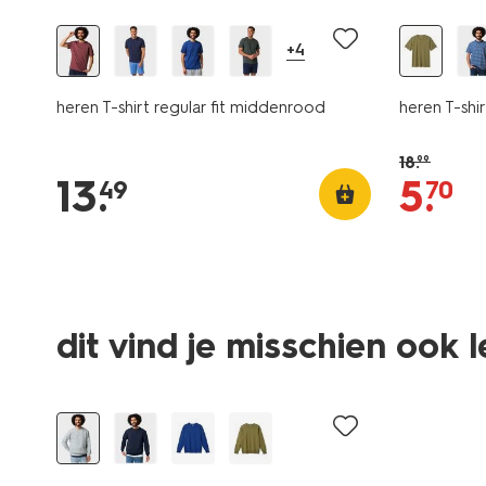
+4
heren T-shirt regular fit middenrood
heren T-shi
18
.
99
13
.
5
.
49
70
dit vind je misschien ook 
essential
sale