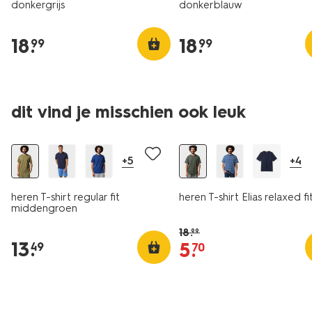
donkergrijs
donkerblauw
18
.
18
.
99
99
essential
essential
dit vind je misschien ook leuk
2 voor 21.99
sale
+5
+4
heren T-shirt regular fit
heren T-shirt Elias relaxed fit
middengroen
18
.
99
13
.
5
.
49
70