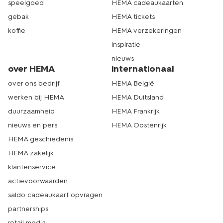
speelgoed
HEMA cadeaukaarten
gebak
HEMA tickets
koffie
HEMA verzekeringen
inspiratie
nieuws
over HEMA
internationaal
over ons bedrijf
HEMA België
werken bij HEMA
HEMA Duitsland
duurzaamheid
HEMA Frankrijk
nieuws en pers
HEMA Oostenrijk
HEMA geschiedenis
HEMA zakelijk
klantenservice
actievoorwaarden
saldo cadeaukaart opvragen
partnerships
retail media