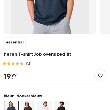
essential
heren T-shirt Job oversized fit
(12)
/heren/herenkleding/shirts/heren-
t-
19
.
99
shirt-
job-
oversized-
fit-
kleur :
donkerblauw
2179051.html