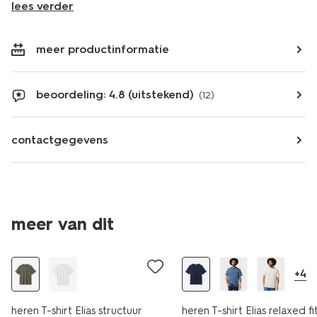
lees verder
meer productinformatie
beoordeling: 4.8 (uitstekend)
(12)
contactgegevens
meer van dit
nieuw
essential
+4
heren T-shirt Elias structuur
heren T-shirt Elias relaxed fi