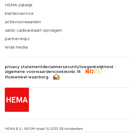
HEMA zakelijk
klantenservice
actievoorwaarden
saldo cadeaukaart opvragen
partnerships
retail media
privacy statement
disclaimer
security
toegankelijkheid
algemene voorwaarden
cookies
nix 18
thuiswinkel waarborg
HEMA B.V., NDSM-straat 10,1033 SB Amsterdam
KvK-nummer: 34215639