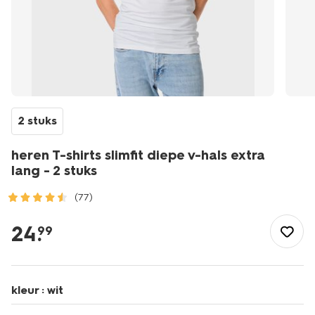
2 stuks
heren T-shirts slimfit diepe v-hals extra
lang - 2 stuks
(77)
/heren/herenkleding/shirts/heren-
t-
24
.
99
shirts-
slimfit-
diepe-
v-
kleur :
wit
hals-
extra-