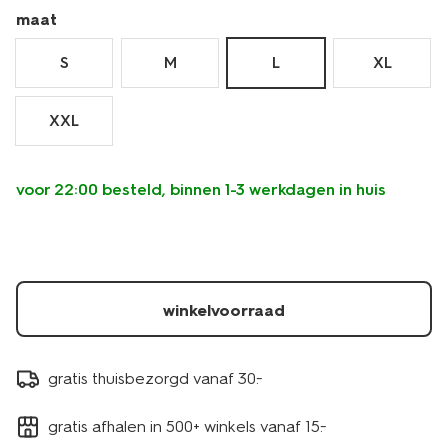
lang-
maat
-
-2-
S
M
L
XL
stuks-
34290673.html
XXL
voor 22:00 besteld, binnen 1-3 werkdagen in huis
winkelvoorraad
gratis thuisbezorgd vanaf 30.-
gratis afhalen in 500+ winkels vanaf 15.-