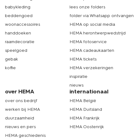
babykleding
lees onze folders
beddengoed
folder via Whatsapp ontvangen
woonaccessoires
HEMA op social media
handdoeken
HEMA herontwerpwedstrijd
raamdecoratie
HEMA fotoservice
speelgoed
HEMA cadeaukaarten
gebak
HEMA tickets
koffie
HEMA verzekeringen
inspiratie
nieuws
over HEMA
internationaal
over ons bedrijf
HEMA België
werken bij HEMA
HEMA Duitsland
duurzaamheid
HEMA Frankrijk
nieuws en pers
HEMA Oostenrijk
HEMA geschiedenis