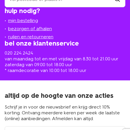
winkel
vind
hulp nodig?
winkel
bij
jou
mijn bestelling
in
de
bezorgen of afhalen
buurt
ruilen en retourneren
bel onze klantenservice
020 224 2424
van maandag tot en met vrijdag van 8.30 tot 21.00 uur
zaterdag van 09.00 tot 18.00 uur
* raamdecoratie van 10.00 tot 18.00 uur
altijd op de hoogte van onze acties
Schrijf je in voor de nieuwsbrief en krijg direct 10%
korting. Ontvang meerdere keren per week de laatste
(online) aanbiedingen. Afmelden kan altijd.
e-