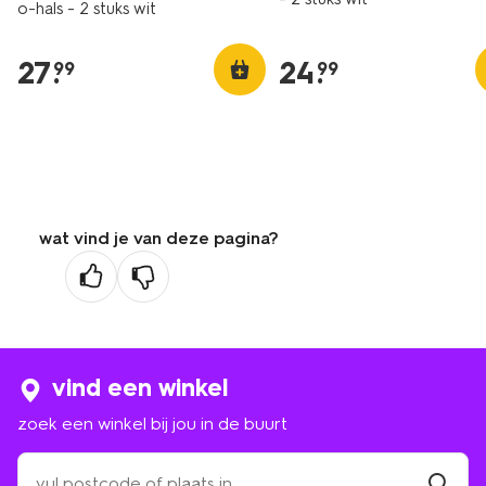
o-hals - 2 stuks wit
27
.
24
.
99
99
wat vind je van deze pagina?
vind een winkel
zoek een winkel bij jou in de buurt
zoek
een