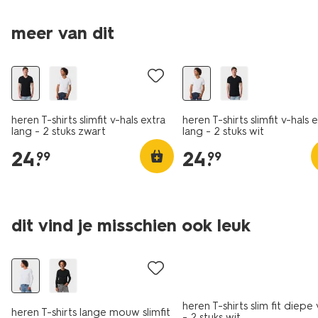
meer van dit
2 stuks
2 stuks
heren T-shirts slimfit v-hals extra
heren T-shirts slimfit v-hals 
lang - 2 stuks zwart
lang - 2 stuks wit
24
.
24
.
99
99
dit vind je misschien ook leuk
2 stuks
2 stuks
heren T-shirts slim fit diepe 
heren T-shirts lange mouw slimfit
- 2 stuks wit