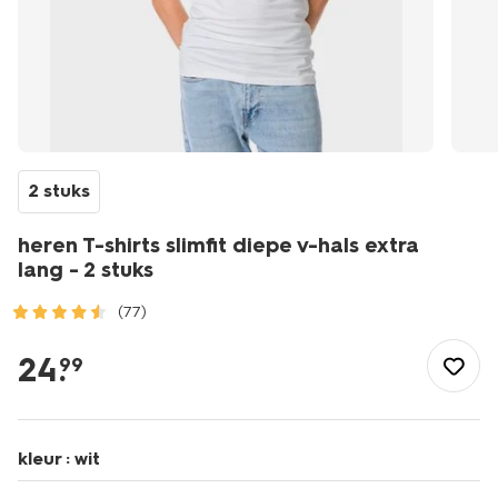
2 stuks
heren T-shirts slimfit diepe v-hals extra
lang - 2 stuks
(77)
/heren/herenkleding/shirts/heren-
t-
24
.
99
shirts-
slimfit-
diepe-
v-
kleur :
wit
hals-
extra-