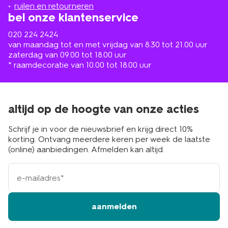
buurt
ruilen en retourneren
bel onze klantenservice
020 224 2424
van maandag tot en met vrijdag van 8.30 tot 21.00 uur
zaterdag van 09.00 tot 18.00 uur
* raamdecoratie van 10.00 tot 18.00 uur
altijd op de hoogte van onze acties
Schrijf je in voor de nieuwsbrief en krijg direct 10%
korting. Ontvang meerdere keren per week de laatste
(online) aanbiedingen. Afmelden kan altijd.
e-
mailadres
aanmelden