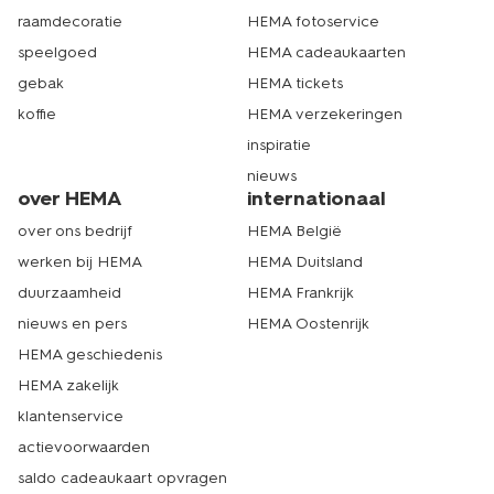
raamdecoratie
HEMA fotoservice
speelgoed
HEMA cadeaukaarten
gebak
HEMA tickets
koffie
HEMA verzekeringen
inspiratie
nieuws
over HEMA
internationaal
over ons bedrijf
HEMA België
werken bij HEMA
HEMA Duitsland
duurzaamheid
HEMA Frankrijk
nieuws en pers
HEMA Oostenrijk
HEMA geschiedenis
HEMA zakelijk
klantenservice
actievoorwaarden
saldo cadeaukaart opvragen