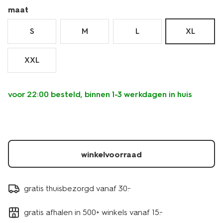
lang-
maat
-
-2-
S
M
L
XL
stuks-
34290674.html
XXL
voor 22:00 besteld, binnen 1-3 werkdagen in huis
winkelvoorraad
gratis thuisbezorgd vanaf 30.-
gratis afhalen in 500+ winkels vanaf 15.-