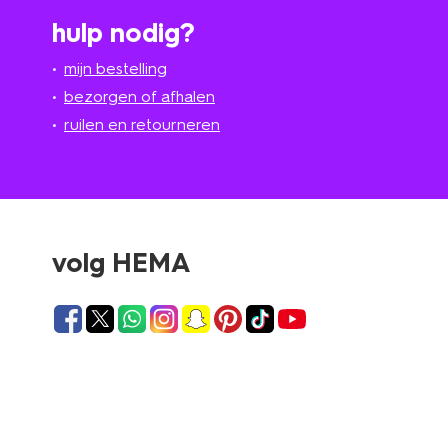
hulp nodig?
mijn bestelling
bezorgen of afhalen
ruilen en retourneren
volg HEMA