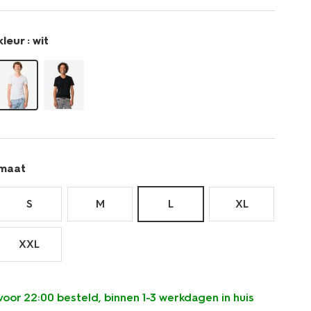
v-
hals-
-
kleur :
wit
-2-
stuks-
34290623.html
maat
S
M
L
XL
XXL
voor 22:00 besteld, binnen 1-3 werkdagen in huis