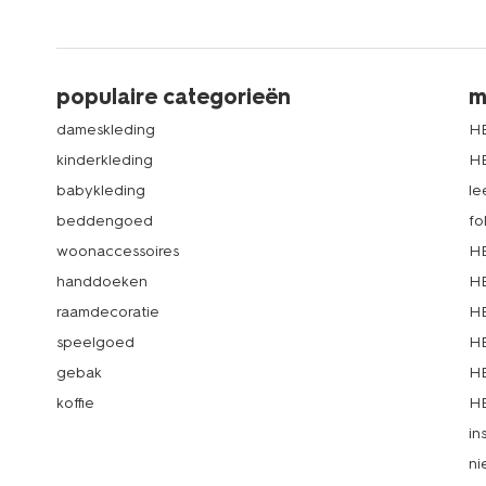
populaire categorieën
m
dameskleding
H
kinderkleding
H
babykleding
le
beddengoed
fo
woonaccessoires
HE
handdoeken
HE
raamdecoratie
HE
speelgoed
HE
gebak
HE
koffie
HE
in
ni