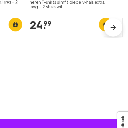
a lang - 2
heren T-shirts slimfit diepe v-hals extra
lang - 2 stuks wit
24
.
99
Feedback