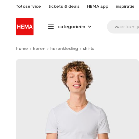
fotoservice
tickets & deals
HEMA app
inspiratie
waar ben j
categorieën
home
heren
herenkleding
shirts