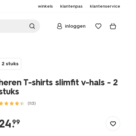
winkels
klantenpas
klantenservice
inloggen
2 stuks
heren T-shirts slimfit v-hals - 2
stuks
(113)
/heren/herenkleding/shirts/heren-
t-
24
.
99
shirts-
slimfit-