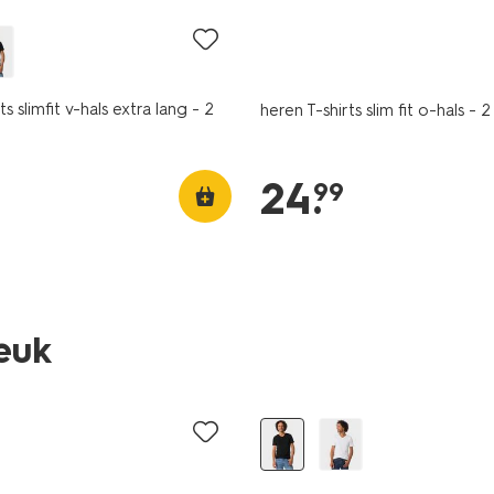
ts slimfit v-hals extra lang - 2
heren T-shirts slim fit o-hals - 2
24
.
99
leuk
2 stuks