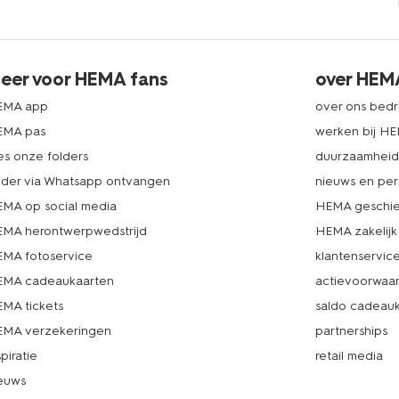
eer voor HEMA fans
over HEM
EMA app
over ons bedri
EMA pas
werken bij H
es onze folders
duurzaamhei
lder via Whatsapp ontvangen
nieuws en per
MA op social media
HEMA geschie
MA herontwerpwedstrijd
HEMA zakelijk
MA fotoservice
klantenservic
MA cadeaukaarten
actievoorwaa
MA tickets
saldo cadeau
MA verzekeringen
partnerships
spiratie
retail media
euws