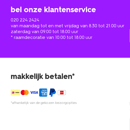
bel onze klantenservice
020 224 2424
van maandag tot en met vrijdag van 8.30 tot 21.00 uur
zaterdag van 09.00 tot 18.00 uur
* raamdecoratie van 10.00 tot 18.00 uur
makkelijk betalen*
*afhankelijk van de gekozen bezorgopties