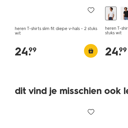
heren T-shir
heren T-shirts slim fit diepe v-hals - 2 stuks
stuks wit
wit
24
.
24
.
99
99
dit vind je misschien ook 
2 stuks
2 stuks