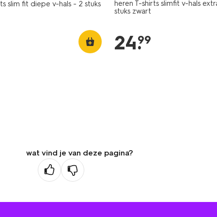
heren T-shirts slimfit v-hals extr
ts slim fit diepe v-hals - 2 stuks
stuks zwart
24
.
99
wat vind je van deze pagina?