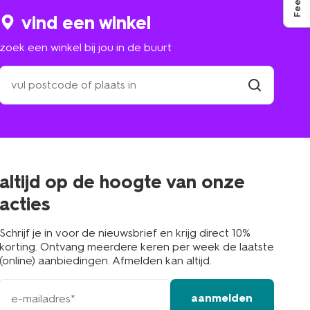
vind een winkel
zoek een winkel bij jou in de buurt
zoek
een
winkel
vind
winkel
bij
jou
in
de
buurt
altijd op de hoogte van onze
acties
Schrijf je in voor de nieuwsbrief en krijg direct 10%
korting. Ontvang meerdere keren per week de laatste
(online) aanbiedingen. Afmelden kan altijd.
e-
aanmelden
mailadres