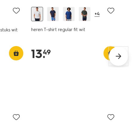
+4
heren T-shirt regular fit wit
 stuks wit
13
.
49
2 stuks