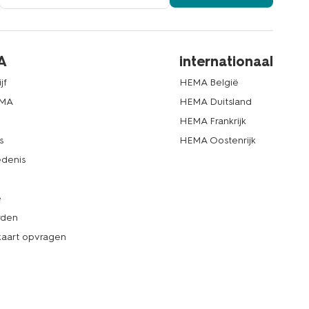
A
internationaal
jf
HEMA België
EMA
HEMA Duitsland
d
HEMA Frankrijk
s
HEMA Oostenrijk
denis
e
rden
kaart opvragen