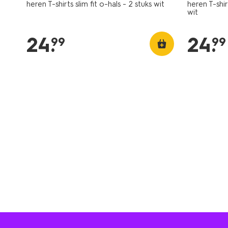
heren T-shirts slim fit o-hals - 2 stuks wit
heren T-shir
wit
24
.
24
.
99
99