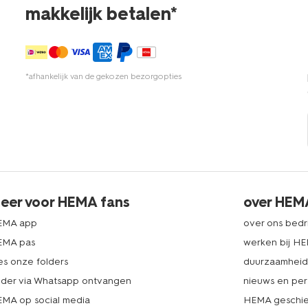
makkelijk betalen*
*afhankelijk van de gekozen bezorgopties
eer voor HEMA fans
over HEM
EMA app
over ons bedri
EMA pas
werken bij H
es onze folders
duurzaamhei
lder via Whatsapp ontvangen
nieuws en per
MA op social media
HEMA geschie