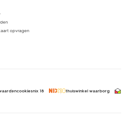
e
rden
kaart opvragen
waarden
cookies
nix 18
thuiswinkel waarborg