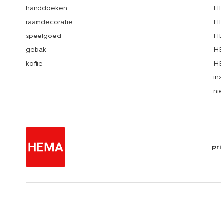
handdoeken
HE
raamdecoratie
HE
speelgoed
HE
gebak
HE
koffie
HE
in
ni
pr