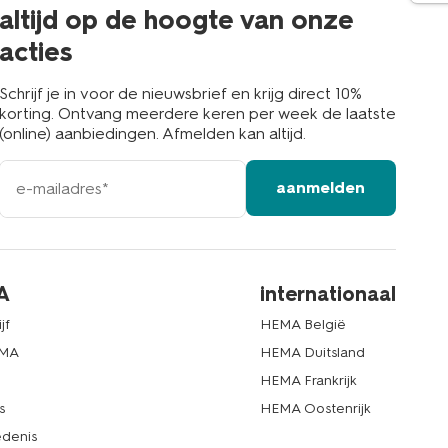
buurt
altijd op de hoogte van onze
acties
Schrijf je in voor de nieuwsbrief en krijg direct 10%
korting. Ontvang meerdere keren per week de laatste
(online) aanbiedingen. Afmelden kan altijd.
e-
aanmelden
mailadres
A
internationaal
jf
HEMA België
EMA
HEMA Duitsland
d
HEMA Frankrijk
s
HEMA Oostenrijk
denis