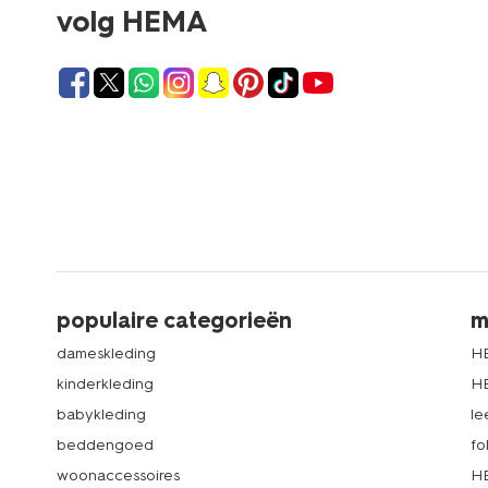
volg HEMA
populaire categorieën
m
dameskleding
H
kinderkleding
H
babykleding
le
beddengoed
fo
woonaccessoires
HE