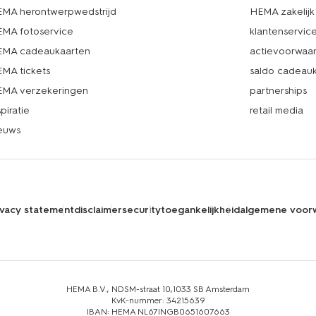
MA herontwerpwedstrijd
HEMA zakelijk
MA fotoservice
klantenservic
MA cadeaukaarten
actievoorwaa
MA tickets
saldo cadeau
MA verzekeringen
partnerships
spiratie
retail media
euws
ivacy statement
disclaimer
security
toegankelijkheid
algemene voor
HEMA B.V., NDSM-straat 10,1033 SB Amsterdam
KvK-nummer: 34215639
IBAN: HEMA NL67INGB0651607663