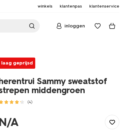
winkels
klantenpas
klantenservice
inloggen
laag geprijsd
herentrui Sammy sweatstof
strepen middengroen
(4)
/heren/herenkleding/truien/herentrui-
sammy-
N/A
sweatstof-
strepen-