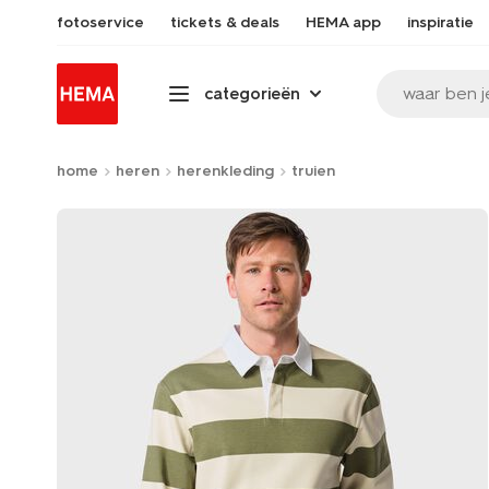
fotoservice
tickets & deals
HEMA app
inspiratie
waar ben j
categorieën
home
heren
herenkleding
truien