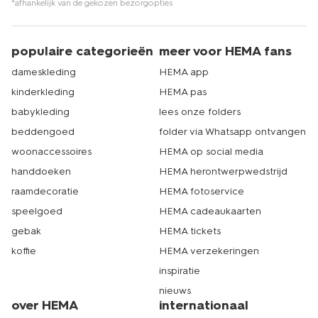
*afhankelijk van de gekozen bezorgopties
populaire categorieën
meer voor HEMA fans
dameskleding
HEMA app
kinderkleding
HEMA pas
babykleding
lees onze folders
beddengoed
folder via Whatsapp ontvangen
woonaccessoires
HEMA op social media
handdoeken
HEMA herontwerpwedstrijd
raamdecoratie
HEMA fotoservice
speelgoed
HEMA cadeaukaarten
gebak
HEMA tickets
koffie
HEMA verzekeringen
inspiratie
nieuws
over HEMA
internationaal