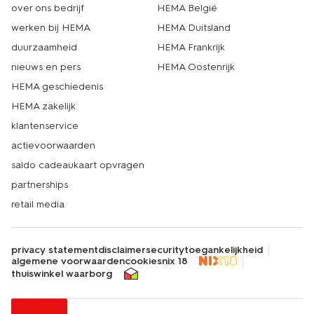
over ons bedrijf
HEMA België
werken bij HEMA
HEMA Duitsland
duurzaamheid
HEMA Frankrijk
nieuws en pers
HEMA Oostenrijk
HEMA geschiedenis
HEMA zakelijk
klantenservice
actievoorwaarden
saldo cadeaukaart opvragen
partnerships
retail media
privacy statement
disclaimer
security
toegankelijkheid
algemene voorwaarden
cookies
nix 18
thuiswinkel waarborg