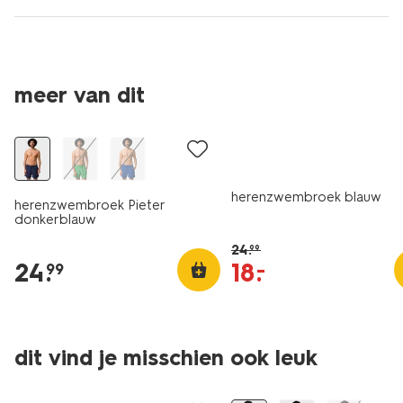
meer van dit
korting
herenzwembroek blauw
herenzwembroek Pieter
donkerblauw
24
.
99
24
.
18
.
–
99
dit vind je misschien ook leuk
korting
korting