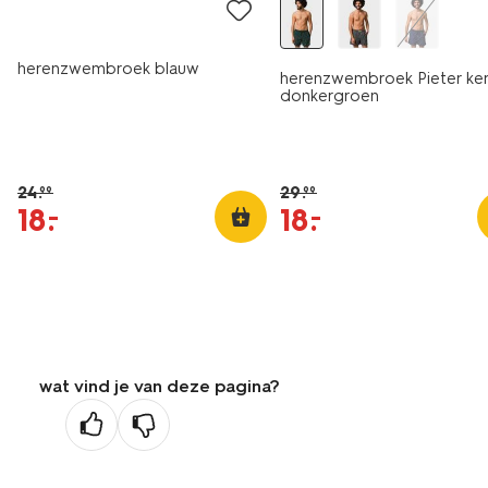
herenzwembroek blauw
herenzwembroek Pieter ke
donkergroen
24
.
29
.
99
99
18
.
18
.
–
–
wat vind je van deze pagina?